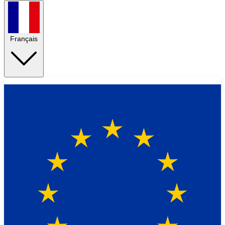
Français