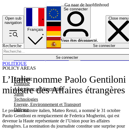
Ga naar de hoofdinhoud
Se connecter
Open sub
Close menu
English
navigation
Français
Deutsch
Vous êtes déconnecté.
Recherche
Se connecter
Español
Lumières éteintes
Se connecter
Rapporteur
Politique
Économie
Newsletters
Evénements
Em
POLITIQUE
POLICY AREAS
L’Italie nomme Paolo Gentiloni
Economie
Politique
ministre des Affaires étrangères
Agriculture et Alimentation
Santé
Technologies
Energie, Environnement et Transport
Défense
Le premier ministre italien, Matteo Renzi, a nommé le 31 octobre
Paolo Gentiloni en remplacement de Federica Mogherini, qui est
devenue la Haute représentante de l’Union pour les affaires
étrangères. La nomination du journaliste constitue une surprise pour