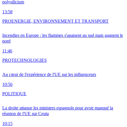
polysilicium
13:58
PRO
ENERGIE, ENVIRONNEMENT ET TRANSPORT
Incendies en Europe : les flammes s'apaisent au sud mais gagnent le
nord
11:46
PRO
TECHNOLOGIES
Au cœur de l'expérience de l'UE sur les influenceurs
10:56
POLITIQUE
La droite attaque les ministres espagnols pour avoir manqué la
réunion de l'UE sur Ceuta
10:15