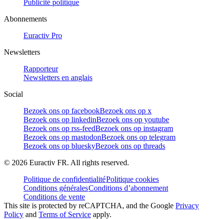
Publicité politique
Abonnements
Euractiv Pro
Newsletters
Rapporteur
Newsletters en anglais
Social
Bezoek ons op facebook
Bezoek ons op x
Bezoek ons op linkedin
Bezoek ons op youtube
Bezoek ons op rss-feed
Bezoek ons op instagram
Bezoek ons op mastodon
Bezoek ons op telegram
Bezoek ons op bluesky
Bezoek ons op threads
©
2026
Euractiv FR. All rights reserved.
Politique de confidentialité
Politique cookies
Conditions générales
Conditions d’abonnement
Conditions de vente
This site is protected by reCAPTCHA, and the Google
Privacy
Policy
and
Terms of Service
apply.