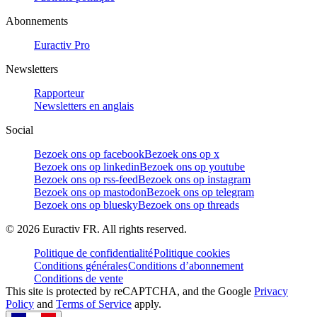
Abonnements
Euractiv Pro
Newsletters
Rapporteur
Newsletters en anglais
Social
Bezoek ons op facebook
Bezoek ons op x
Bezoek ons op linkedin
Bezoek ons op youtube
Bezoek ons op rss-feed
Bezoek ons op instagram
Bezoek ons op mastodon
Bezoek ons op telegram
Bezoek ons op bluesky
Bezoek ons op threads
©
2026
Euractiv FR. All rights reserved.
Politique de confidentialité
Politique cookies
Conditions générales
Conditions d’abonnement
Conditions de vente
This site is protected by reCAPTCHA, and the Google
Privacy
Policy
and
Terms of Service
apply.