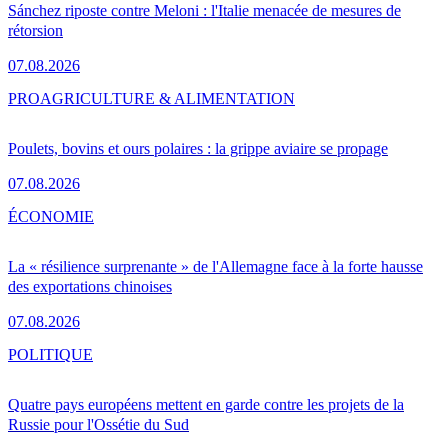
Sánchez riposte contre Meloni : l'Italie menacée de mesures de
rétorsion
07.08.2026
PRO
AGRICULTURE & ALIMENTATION
Poulets, bovins et ours polaires : la grippe aviaire se propage
07.08.2026
ÉCONOMIE
La « résilience surprenante » de l'Allemagne face à la forte hausse
des exportations chinoises
07.08.2026
POLITIQUE
Quatre pays européens mettent en garde contre les projets de la
Russie pour l'Ossétie du Sud