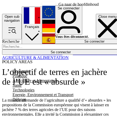
Ga naar de hoofdinhoud
Se connecter
Open sub
Close menu
English
navigation
Français
Deutsch
Vous êtes déconnecté.
Recherche
Se connecter
Español
Lumières éteintes
Se connecter
Rapporteur
Politique
Économie
Newsletters
Evénements
Em
AGRICULTURE & ALIMENTATION
POLICY AREAS
L’objectif de terres en jachère
Economie
Politique
de l’UE est « absurde »
Agriculture et Alimentation
Santé
Technologies
Energie, Environnement et Transport
Défense
La ministre allemande de l’agriculture a qualifié d’« absurdes » les
propositions de la Commission européenne qui visent à laisser en
jachère 7 % des terres agricoles de l’UE pour des raisons
environnementales. Elle a invité la Commission à réexaminer ces