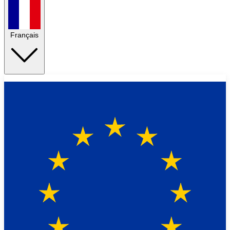
Français