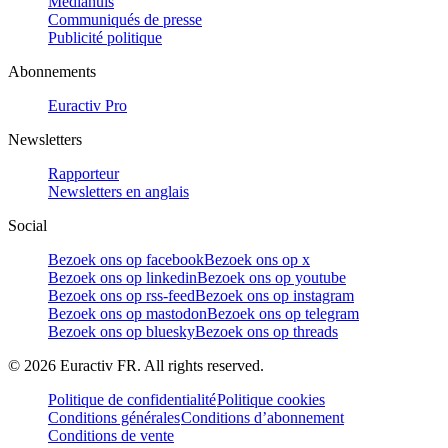
Mediahuis
Communiqués de presse
Publicité politique
Abonnements
Euractiv Pro
Newsletters
Rapporteur
Newsletters en anglais
Social
Bezoek ons op facebook
Bezoek ons op x
Bezoek ons op linkedin
Bezoek ons op youtube
Bezoek ons op rss-feed
Bezoek ons op instagram
Bezoek ons op mastodon
Bezoek ons op telegram
Bezoek ons op bluesky
Bezoek ons op threads
©
2026
Euractiv FR. All rights reserved.
Politique de confidentialité
Politique cookies
Conditions générales
Conditions d’abonnement
Conditions de vente