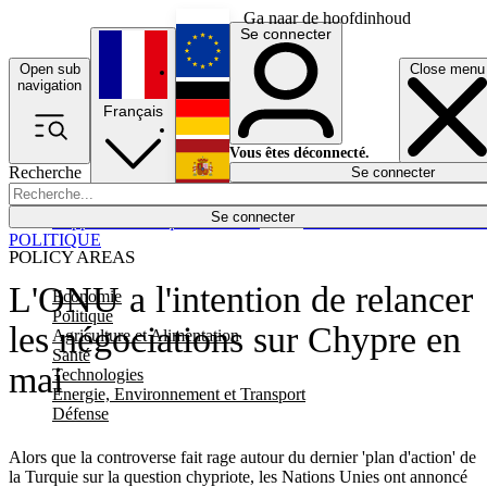
Ga naar de hoofdinhoud
Se connecter
Open sub
Close menu
English
navigation
Français
Deutsch
Vous êtes déconnecté.
Recherche
Se connecter
Español
Lumières éteintes
Se connecter
Rapporteur
Politique
Économie
Newsletters
Evénements
Em
POLITIQUE
POLICY AREAS
L'ONU a l'intention de relancer
Economie
Politique
les négociations sur Chypre en
Agriculture et Alimentation
Santé
mai
Technologies
Energie, Environnement et Transport
Défense
Alors que la controverse fait rage autour du dernier 'plan d'action' de
la Turquie sur la question chypriote, les Nations Unies ont annoncé