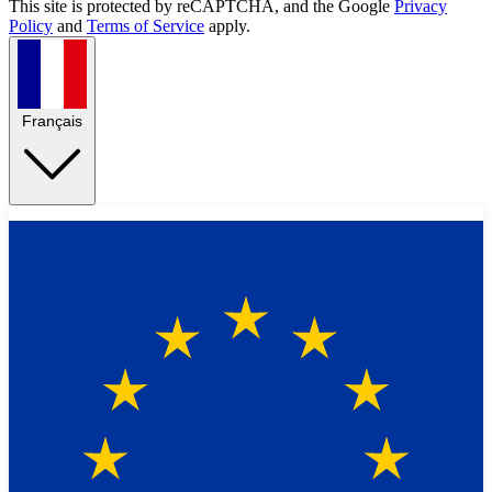
This site is protected by reCAPTCHA, and the Google
Privacy
Policy
and
Terms of Service
apply.
Français