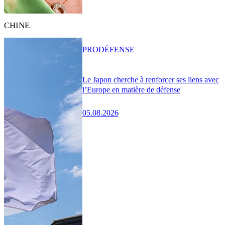
CHINE
PRO
DÉFENSE
Le Japon cherche à renforcer ses liens avec
l’Europe en matière de défense
05.08.2026