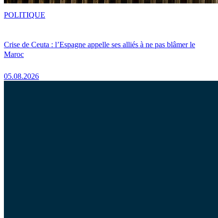
POLITIQUE
Crise de Ceuta : l’Espagne appelle ses alliés à ne pas blâmer le
Maroc
05.08.2026