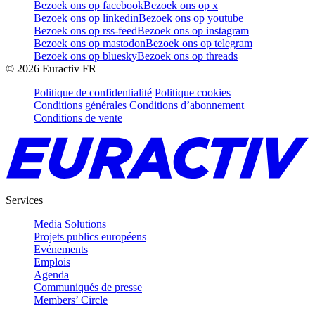
Bezoek ons op facebook
Bezoek ons op x
Bezoek ons op linkedin
Bezoek ons op youtube
Bezoek ons op rss-feed
Bezoek ons op instagram
Bezoek ons op mastodon
Bezoek ons op telegram
Bezoek ons op bluesky
Bezoek ons op threads
©
2026
Euractiv FR
Politique de confidentialité
Politique cookies
Conditions générales
Conditions d’abonnement
Conditions de vente
Services
Media Solutions
Projets publics européens
Evénements
Emplois
Agenda
Communiqués de presse
Members’ Circle