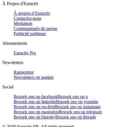
À Propos d'Euractiv
À propos d’Euractiv
Contactez-nous
Mediahuis
Communiqués de presse
Publicité politique
Abonnements
Euractiv Pro
Newsletters
Rapporteur
Newsletters en anglais
Social
Bezoek ons op facebook
Bezoek ons op x
Bezoek ons op linkedin
Bezoek ons op youtube
Bezoek ons op rss-feed
Bezoek ons op instagram
Bezoek ons op mastodon
Bezoek ons op telegram
Bezoek ons op bluesky
Bezoek ons op threads
©
2026
Euractiv FR. All rights reserved.