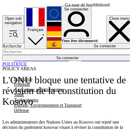
Ga naar de hoofdinhoud
Se connecter
Open sub
Close menu
English
navigation
Français
Deutsch
Vous êtes déconnecté.
Recherche
Se connecter
Español
Lumières éteintes
Se connecter
Rapporteur
Politique
Économie
Newsletters
Evénements
Em
POLITIQUE
POLICY AREAS
L'ONU bloque une tentative de
Economie
Politique
révision de la constitution du
Agriculture et Alimentation
Santé
Kosovo
Technologies
Energie, Environnement et Transport
Défense
Les administrateurs des Nations Unies au Kosovo ont rejeté une
décision du parlement kosovar visant à réviser la constitution de la