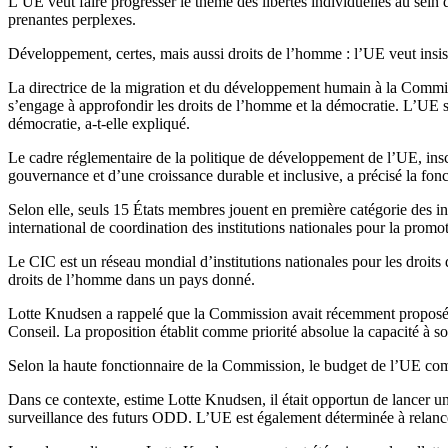
L’UE veut faire progresser le thème des libertés individuelles au sei
prenantes perplexes.
Développement, certes, mais aussi droits de l’homme : l’UE veut insist
La directrice de la migration et du développement humain à la Commiss
s’engage à approfondir les droits de l’homme et la démocratie. L’UE s’e
démocratie, a-t-elle expliqué.
Le cadre réglementaire de la politique de développement de l’UE, insc
gouvernance et d’une croissance durable et inclusive, a précisé la fonc
Selon elle, seuls 15 États membres jouent en première catégorie des in
international de coordination des institutions nationales pour la promo
Le CIC est un réseau mondial d’institutions nationales pour les droit
droits de l’homme dans un pays donné.
Lotte Knudsen a rappelé que la Commission avait récemment propos
Conseil. La proposition établit comme priorité absolue la capacité à so
Selon la haute fonctionnaire de la Commission, le budget de l’UE c
Dans ce contexte, estime Lotte Knudsen, il était opportun de lancer un 
surveillance des futurs ODD. L’UE est également déterminée à relancer l