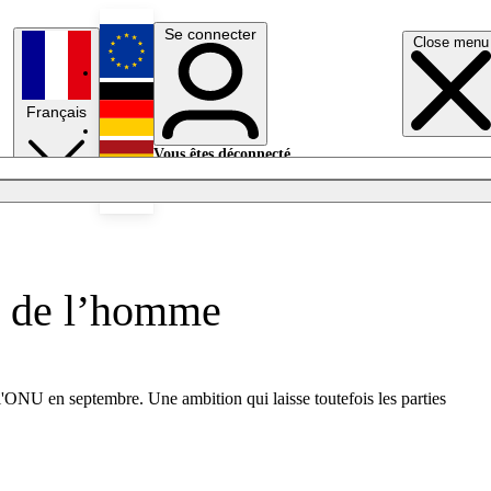
Se connecter
Close menu
English
Français
Deutsch
Vous êtes déconnecté.
Se connecter
Español
Lumières éteintes
s de l’homme
l'ONU en septembre. Une ambition qui laisse toutefois les parties