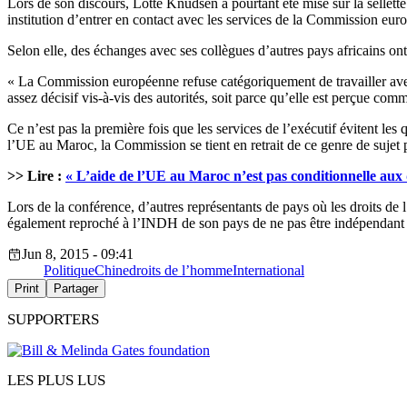
Lors de son discours, Lotte Knudsen a pourtant été mise sur la sellet
institution d’entrer en contact avec les services de la Commission eu
Selon elle, des échanges avec ses collègues d’autres pays africains on
« La Commission européenne refuse catégoriquement de travailler avec no
assez décisif vis-à-vis des autorités, soit parce qu’elle est perçue c
Ce n’est pas la première fois que les services de l’exécutif évitent 
l’UE au Maroc, la Commission se tient en retrait de ce genre de sujet 
>> Lire :
« L’aide de l’UE au Maroc n’est pas conditionnelle aux
Lors de la conférence, d’autres représentants de pays où les droits
également reproché à l’INDH de son pays de ne pas être indépendant et
Jun 8, 2015 - 09:41
Politique
Chine
droits de l’homme
International
Print
Partager
SUPPORTERS
LES PLUS LUS