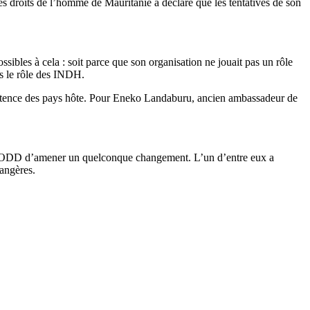
es droits de l’homme de Mauritanie a déclaré que les tentatives de son
sibles à cela : soit parce que son organisation ne jouait pas un rôle
as le rôle des INDH.
compétence des pays hôte. Pour Eneko Landaburu, ancien ambassadeur de
 des ODD d’amener un quelconque changement. L’un d’entre eux a
rangères.