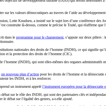
n des objectifs de développement durable (ODD) qui seront déterminés à 
er sur les valeurs démocratiques au travers de l’aide au développement 
ion, Lotte Knudsen, a insisté sur le sujet lors d’une conférence des J
st construite là-dessus, comme le précise le Traité, qui réaffirme que l’a
rit dans le
programme pour le changement
, s’appuie sur deux piliers :
tionnaire.
stitutions nationales des droits de l’homme (INDH), ce qui signifie qu’
tion et la protection des droits de l’homme (CIC).
s de l’homme (INDH), qui sont elles-mêmes des organes administratifs mi
é
un nouveau plan d’action
pour les droits de l’homme et la démocratie c
utenir les INDH, et à les renforcer.
omprend un instrument appelé
l’instrument européen pour la démocratie e
débat sur le rôle des INDH, qui sont des partenaires clés et indépendant
e débat sur l’égalité des genres, a-t-elle ajouté.