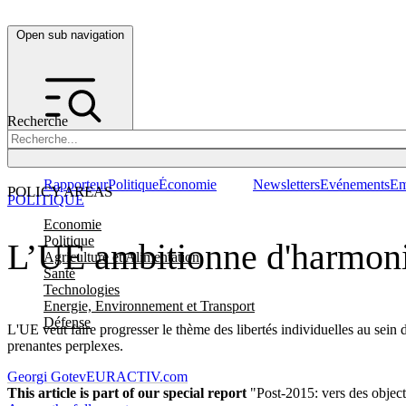
Open sub navigation
Recherche
Rapporteur
Politique
Économie
Newsletters
Evénements
Em
POLICY AREAS
POLITIQUE
Economie
Politique
L’UE ambitionne d'harmoni
Agriculture et Alimentation
Santé
Technologies
Energie, Environnement et Transport
Défense
L'UE veut faire progresser le thème des libertés individuelles au sei
prenantes perplexes.
Georgi Gotev
EURACTIV.com
This article is part of our special report
"Post-2015: vers des objec