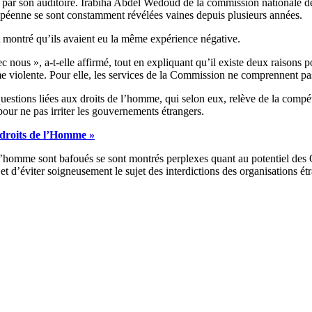
te par son auditoire. Irabiha Abdel Wedoud de la commission nationale d
ropéenne se sont constamment révélées vaines depuis plusieurs années.
t montré qu’ils avaient eu la même expérience négative.
us », a-t-elle affirmé, tout en expliquant qu’il existe deux raisons pos
omme violente. Pour elle, les services de la Commission ne comprennent p
les questions liées aux droits de l’homme, qui selon eux, relève de la 
pour ne pas irriter les gouvernements étrangers.
 droits de l’Homme »
 de l’homme sont bafoués se sont montrés perplexes quant au potentiel
 d’éviter soigneusement le sujet des interdictions des organisations ét