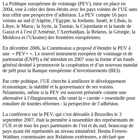
La Politique européenne de voisinage (PEV), mise en place en
2004, vise à créer des liens étroits avec les pays voisins de l’UE sans
leur offrir une perspective d’adhésion. La PEV compte 16 pays
voisins au sud (l’Algérie, l’Egypte, la Jordanie, Israël, le Liban, la
Libye, le Maroc, la Syrie, la Tunisie, la Cisjordanie et la bande de
Gaza) et à l’est (l’Arménie, l’Azerbaïdjan, la Belarus, la Géorgie, la
Moldova et l’Ukraine) des frontières européennes.
En décembre 2006, la Commission a proposé d’étendre la PEV à
une « PEV+ ». Le nouvel instrument européen de voisinage et de
partenariat (ENPI) a été introduit en 2007 sous la forme d’un fonds
général destiné à promouvoir la coopération et d’un nouveau mandat
de prêt pour la Banque européenne d’investissements (BEI).
Par cette politique, l’UE cherche à améliorer le développement
économique, la stabilité et la gouvernance de ses voisins.
Néanmoins, même si la PEV est souvent présentée comme une
alternative à l’élargissement, elle omet la « carotte » essentielle pour
entraîner de lourdes réformes : la perspective de l’adhésion.
La conférence sur la PEV, qui s’est déroulée à Bruxelles le 3
septembre 2007, était la première à rassembler des représentants de
l’UE et de tous les pays partenaires de l’est et du sud, beaucoup de
pays ayant été représentés au niveau ministériel. Benita Ferrero-
Waldner, commissaire aux Relations extérieures, a déclaré que