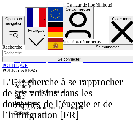
Ga naar de hoofdinhoud
Se connecter
Open sub
Close menu
English
navigation
Français
Deutsch
Vous êtes déconnecté.
Recherche
Se connecter
Español
Lumières éteintes
Se connecter
Rapporteur
Politique
Économie
Newsletters
Evénements
Em
POLITIQUE
POLICY AREAS
L’UE cherche à se rapprocher
Economie
Politique
de ses voisins dans les
Agriculture et Alimentation
Santé
domaines de l’énergie et de
Technologies
Energie, Environnement et Transport
l’immigration [FR]
Défense