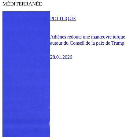
MÉDITERRANÉE
POLITIQUE
Athènes redoute une manœuvre turque
autour du Conseil de la paix de Trump
28.01.2026