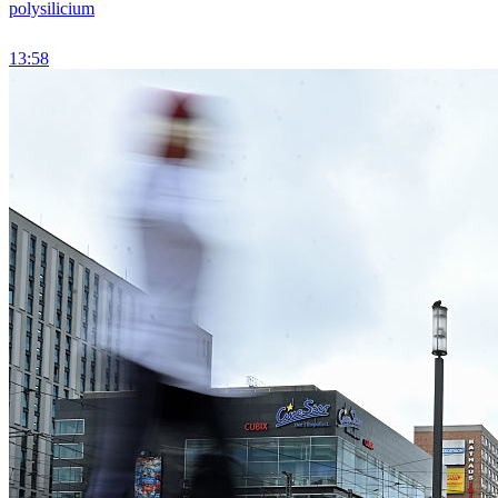
polysilicium
13:58