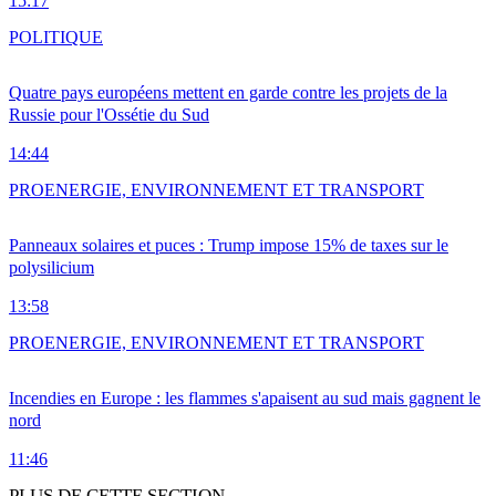
15:17
POLITIQUE
Quatre pays européens mettent en garde contre les projets de la
Russie pour l'Ossétie du Sud
14:44
PRO
ENERGIE, ENVIRONNEMENT ET TRANSPORT
Panneaux solaires et puces : Trump impose 15% de taxes sur le
polysilicium
13:58
PRO
ENERGIE, ENVIRONNEMENT ET TRANSPORT
Incendies en Europe : les flammes s'apaisent au sud mais gagnent le
nord
11:46
PLUS DE CETTE SECTION