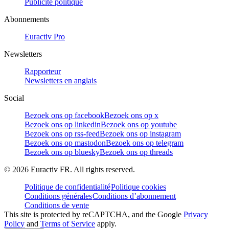
Publicité politique
Abonnements
Euractiv Pro
Newsletters
Rapporteur
Newsletters en anglais
Social
Bezoek ons op facebook
Bezoek ons op x
Bezoek ons op linkedin
Bezoek ons op youtube
Bezoek ons op rss-feed
Bezoek ons op instagram
Bezoek ons op mastodon
Bezoek ons op telegram
Bezoek ons op bluesky
Bezoek ons op threads
©
2026
Euractiv FR. All rights reserved.
Politique de confidentialité
Politique cookies
Conditions générales
Conditions d’abonnement
Conditions de vente
This site is protected by reCAPTCHA, and the Google
Privacy
Policy
and
Terms of Service
apply.