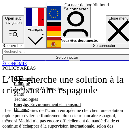
Ga naar de hoofdinhoud
Se connecter
Open sub
Close menu
English
navigation
Français
Deutsch
Vous êtes déconnecté.
Recherche
Se connecter
Español
Lumières éteintes
Se connecter
Rapporteur
Politique
Économie
Newsletters
Evénements
Em
ÉCONOMIE
POLICY AREAS
L’UE cherche une solution à la
Economie
Politique
crise bancaire espagnole
Agriculture et Alimentation
Santé
Technologies
Energie, Environnement et Transport
Défense
Les fonctionnaires de l’Union européenne cherchent une solution
rapide pour éviter l'effondrement du secteur bancaire espagnol,
même si Madrid n’a pas encore officiellement demandé d’aide et
continue d’échapper à la supervision internationale, selon des