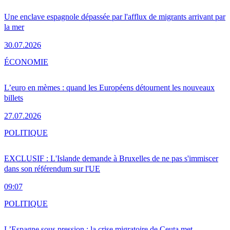
Une enclave espagnole dépassée par l'afflux de migrants arrivant par
la mer
30.07.2026
ÉCONOMIE
L’euro en mèmes : quand les Européens détournent les nouveaux
billets
27.07.2026
POLITIQUE
EXCLUSIF : L'Islande demande à Bruxelles de ne pas s'immiscer
dans son référendum sur l'UE
09:07
POLITIQUE
L’Espagne sous pression : la crise migratoire de Ceuta met