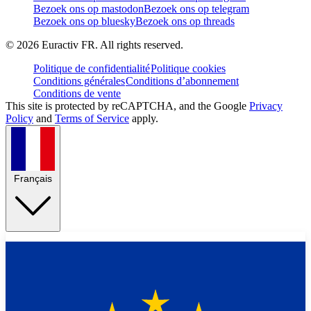
Bezoek ons op mastodon
Bezoek ons op telegram
Bezoek ons op bluesky
Bezoek ons op threads
©
2026
Euractiv FR. All rights reserved.
Politique de confidentialité
Politique cookies
Conditions générales
Conditions d’abonnement
Conditions de vente
This site is protected by reCAPTCHA, and the Google
Privacy
Policy
and
Terms of Service
apply.
Français