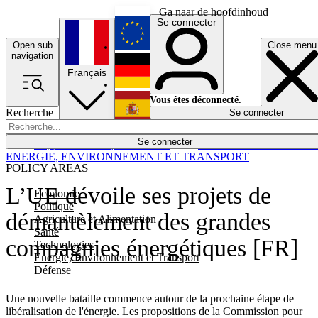
Ga naar de hoofdinhoud
Se connecter
Open sub
Close menu
English
navigation
Français
Deutsch
Vous êtes déconnecté.
Recherche
Se connecter
Español
Lumières éteintes
Se connecter
Rapporteur
Politique
Économie
Newsletters
Evénements
Em
ENERGIE, ENVIRONNEMENT ET TRANSPORT
POLICY AREAS
L’UE dévoile ses projets de
Economie
Politique
démantèlement des grandes
Agriculture et Alimentation
Santé
compagnies énergétiques [FR]
Technologies
Energie, Environnement et Transport
Défense
Une nouvelle bataille commence autour de la prochaine étape de
libéralisation de l'énergie. Les propositions de la Commission pour