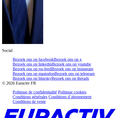
Social
Bezoek ons op facebook
Bezoek ons op x
Bezoek ons op linkedin
Bezoek ons op youtube
Bezoek ons op rss-feed
Bezoek ons op instagram
Bezoek ons op mastodon
Bezoek ons op telegram
Bezoek ons op bluesky
Bezoek ons op threads
©
2026
Euractiv FR
Politique de confidentialité
Politique cookies
Conditions générales
Conditions d’abonnement
Conditions de vente