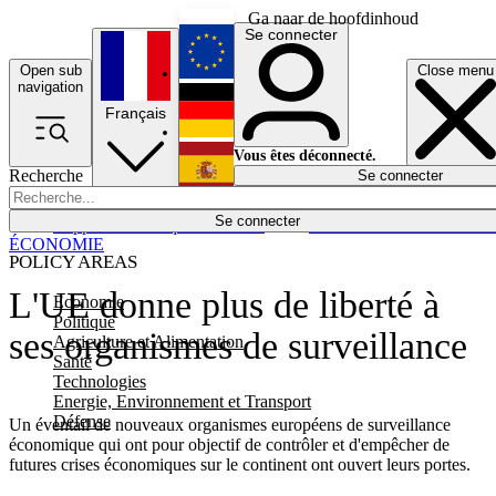
Ga naar de hoofdinhoud
Se connecter
Open sub
Close menu
English
navigation
Français
Deutsch
Vous êtes déconnecté.
Recherche
Se connecter
Español
Lumières éteintes
Se connecter
Rapporteur
Politique
Économie
Newsletters
Evénements
Em
ÉCONOMIE
POLICY AREAS
L'UE donne plus de liberté à
Economie
Politique
ses organismes de surveillance
Agriculture et Alimentation
Santé
Technologies
Energie, Environnement et Transport
Défense
Un éventail de nouveaux organismes européens de surveillance
économique qui ont pour objectif de contrôler et d'empêcher de
futures crises économiques sur le continent ont ouvert leurs portes.