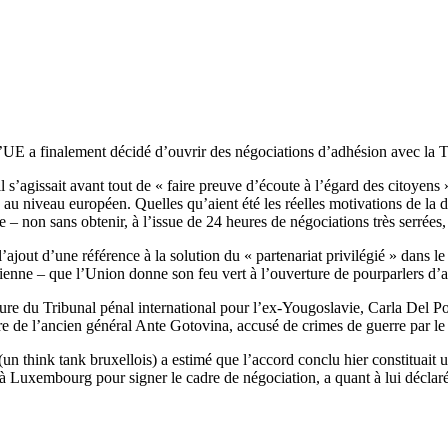
l’UE a finalement décidé d’ouvrir des négociations d’adhésion avec la 
 il s’agissait avant tout de « faire preuve d’écoute à l’égard des citoyen
au niveau européen. Quelles qu’aient été les réelles motivations de la d
e – non sans obtenir, à l’issue de 24 heures de négociations très serrées
 l’ajout d’une référence à la solution du « partenariat privilégié » dans
richienne – que l’Union donne son feu vert à l’ouverture de pourparlers d
e du Tribunal pénal international pour l’ex-Yougoslavie, Carla Del Pont
ture de l’ancien général Ante Gotovina, accusé de crimes de guerre par l
un think tank bruxellois) a estimé que l’accord conclu hier constituait
t à Luxembourg pour signer le cadre de négociation, a quant à lui déclaré