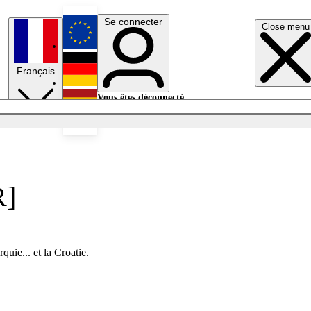
Se connecter
Close menu
English
Français
Deutsch
Vous êtes déconnecté.
Se connecter
Español
Lumières éteintes
R]
uie... et la Croatie.