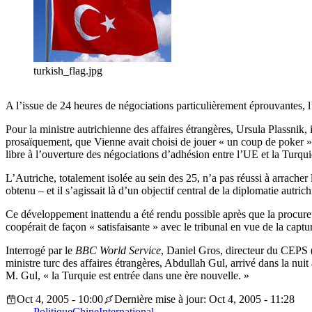
turkish_flag.jpg
A l’issue de 24 heures de négociations particulièrement éprouvantes, 
Pour la ministre autrichienne des affaires étrangères, Ursula Plassnik,
prosaïquement, que Vienne avait choisi de jouer « un coup de poker » 
libre à l’ouverture des négociations d’adhésion entre l’UE et la Turqui
L’Autriche, totalement isolée au sein des 25, n’a pas réussi à arracher
obtenu – et il s’agissait là d’un objectif central de la diplomatie aut
Ce développement inattendu a été rendu possible après que la procureur
coopérait de façon « satisfaisante » avec le tribunal en vue de la cap
Interrogé par le
BBC World Service
, Daniel Gros, directeur du CEPS (
ministre turc des affaires étrangères, Abdullah Gul, arrivé dans la nui
M. Gul, « la Turquie est entrée dans une ère nouvelle. »
Oct 4, 2005 - 10:00
Dernière mise à jour: Oct 4, 2005 - 11:28
Politique
Chine
International