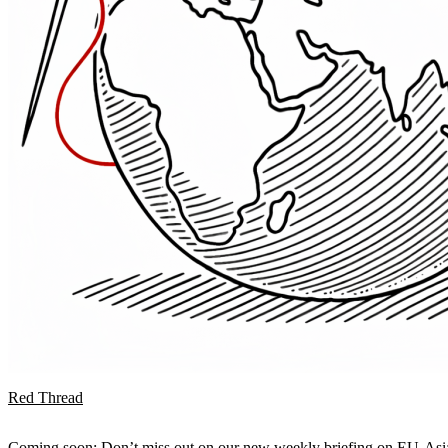
Red Thread
Coming soon: Don’t miss out on our new weekly briefing on EU-Asia 