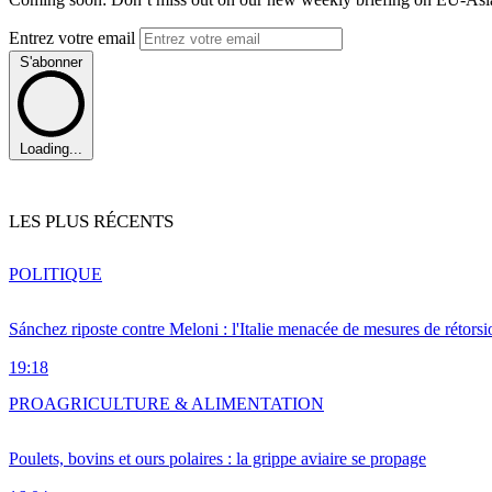
Entrez votre email
S'abonner
Loading...
LES PLUS RÉCENTS
POLITIQUE
Sánchez riposte contre Meloni : l'Italie menacée de mesures de rétorsi
19:18
PRO
AGRICULTURE & ALIMENTATION
Poulets, bovins et ours polaires : la grippe aviaire se propage