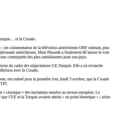
Turquie… et la Croatie.
s » ; un commentateur de la télévision autrichienne ORF estimait, plus
iplomatie autrichienne, Mme Plassnik a finalement dû laisser la voie
, une contrepartie des plus satisfaisantes pour son pays.
 le texte du cadre des négociations UE-Turquie. Elle a en revanche
’adhésion avec la Croatie.
e, eut estimé pour la première fois, lundi 3 octobre, que la Croatie
e TPI.
 un « classique » des tractations menées au niveau européen. Le
 que l’UE et la Turquie avaient atteint « un point historique » ; selon