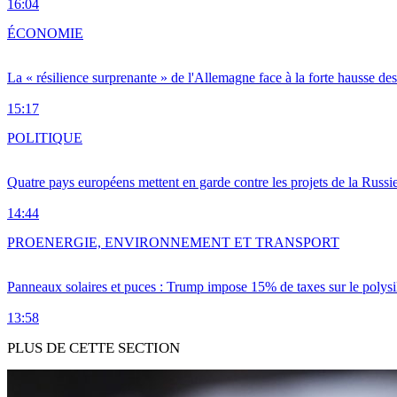
16:04
ÉCONOMIE
La « résilience surprenante » de l'Allemagne face à la forte hausse de
15:17
POLITIQUE
Quatre pays européens mettent en garde contre les projets de la Russi
14:44
PRO
ENERGIE, ENVIRONNEMENT ET TRANSPORT
Panneaux solaires et puces : Trump impose 15% de taxes sur le polysi
13:58
PLUS DE CETTE SECTION