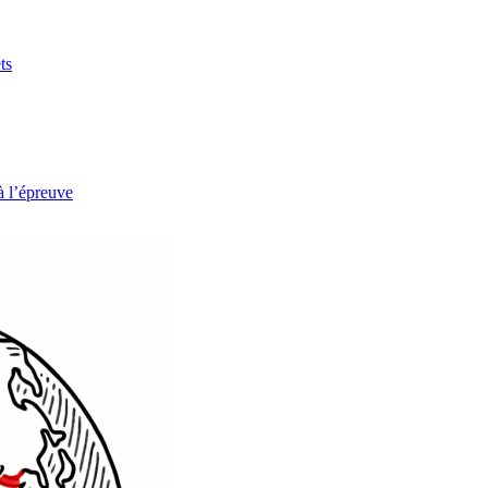
ts
à l’épreuve