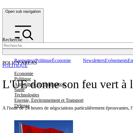
Open sub navigation
Recherche
Rapporteur
Politique
Économie
Newsletters
Evénements
Em
POLICY AREAS
POLITIQUE
Economie
Politique
L'UE donne son feu vert à l
Agriculture et Alimentation
Santé
Technologies
Energie, Environnement et Transport
Défense
A l'issue de 24 heures de négociations particulièrement éprouvantes, l'