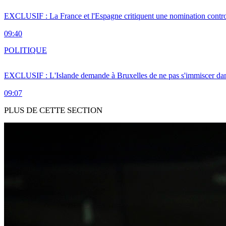
EXCLUSIF : La France et l'Espagne critiquent une nomination cont
09:40
POLITIQUE
EXCLUSIF : L'Islande demande à Bruxelles de ne pas s'immiscer dan
09:07
PLUS DE CETTE SECTION