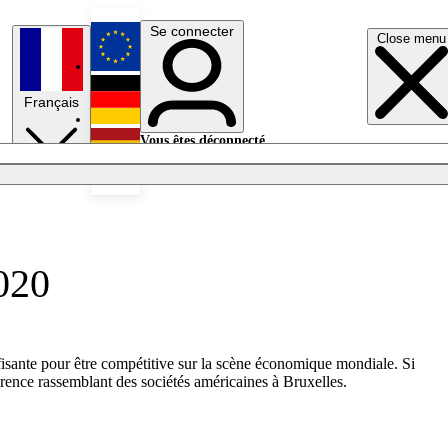
Se connecter
Close menu
English
Français
Deutsch
Vous êtes déconnecté.
Se connecter
Español
Lumières éteintes
2020
fisante pour être compétitive sur la scène économique mondiale. Si
férence rassemblant des sociétés américaines à Bruxelles.