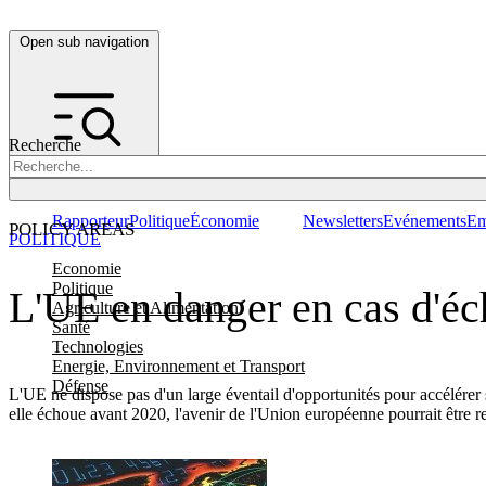
Open sub navigation
Recherche
Rapporteur
Politique
Économie
Newsletters
Evénements
Em
POLICY AREAS
POLITIQUE
Economie
Politique
L'UE en danger en cas d'éc
Agriculture et Alimentation
Santé
Technologies
Energie, Environnement et Transport
Défense
L'UE ne dispose pas d'un large éventail d'opportunités pour accélérer
elle échoue avant 2020, l'avenir de l'Union européenne pourrait être r