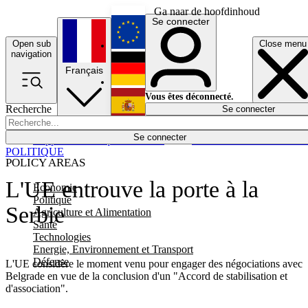
Ga naar de hoofdinhoud
Se connecter
Open sub
Close menu
English
navigation
Français
Deutsch
Vous êtes déconnecté.
Recherche
Se connecter
Español
Lumières éteintes
Se connecter
Rapporteur
Politique
Économie
Newsletters
Evénements
Em
POLITIQUE
POLICY AREAS
L'UE entrouve la porte à la
Economie
Politique
Serbie
Agriculture et Alimentation
Santé
Technologies
Energie, Environnement et Transport
Défense
L'UE considère le moment venu pour engager des négociations avec
Belgrade en vue de la conclusion d'un "Accord de stabilisation et
d'association".