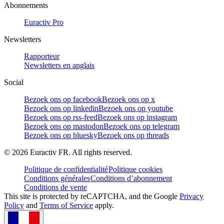
Abonnements
Euractiv Pro
Newsletters
Rapporteur
Newsletters en anglais
Social
Bezoek ons op facebook
Bezoek ons op x
Bezoek ons op linkedin
Bezoek ons op youtube
Bezoek ons op rss-feed
Bezoek ons op instagram
Bezoek ons op mastodon
Bezoek ons op telegram
Bezoek ons op bluesky
Bezoek ons op threads
©
2026
Euractiv FR. All rights reserved.
Politique de confidentialité
Politique cookies
Conditions générales
Conditions d’abonnement
Conditions de vente
This site is protected by reCAPTCHA, and the Google
Privacy
Policy
and
Terms of Service
apply.