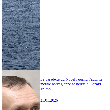
Le paradoxe du Nobel : quand l’autorité
morale norvégienne se heurte à Donald
Trump
21.01.2026