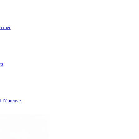
la mer
ts
à l’épreuve