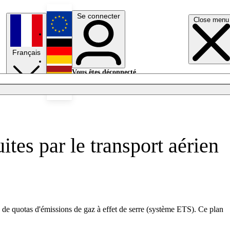
Se connecter
Close menu
English
Français
Deutsch
Vous êtes déconnecté.
Se connecter
Español
Lumières éteintes
tes par le transport aérien
de quotas d'émissions de gaz à effet de serre (système ETS). Ce plan