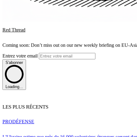
Red Thread
Coming soon: Don’t miss out on our new weekly briefing on EU-Asia 
Entrez votre email
S'abonner
Loading...
LES PLUS RÉCENTS
PRO
DÉFENSE
L'Ukraine estime que près de 16 000 volontaires étrangers servent da