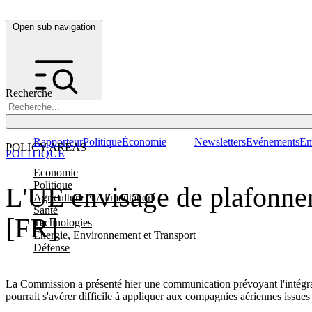
Open sub navigation
Recherche
Rapporteur
Politique
Économie
Newsletters
Evénements
Em
POLICY AREAS
POLITIQUE
Economie
Politique
L'UE envisage de plafonner 
Agriculture et Alimentation
Santé
[FR]
Technologies
Energie, Environnement et Transport
Défense
La Commission a présenté hier une communication prévoyant l'intégrat
pourrait s'avérer difficile à appliquer aux compagnies aériennes issues d