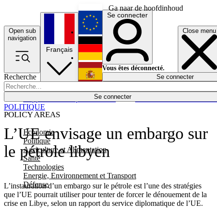
Ga naar de hoofdinhoud
Se connecter
Open sub
Close menu
English
navigation
Français
Deutsch
Vous êtes déconnecté.
Recherche
Se connecter
Español
Lumières éteintes
Se connecter
Rapporteur
Politique
Économie
Newsletters
Evénements
Em
POLITIQUE
POLICY AREAS
L’UE envisage un embargo sur
Economie
Politique
le pétrole libyen
Agriculture et Alimentation
Santé
Technologies
Energie, Environnement et Transport
Défense
L’instauration d’un embargo sur le pétrole est l’une des stratégies
que l’UE pourrait utiliser pour tenter de forcer le dénouement de la
crise en Libye, selon un rapport du service diplomatique de l’UE.