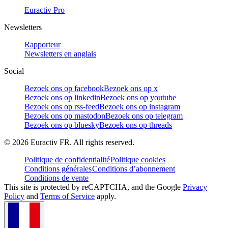
Euractiv Pro
Newsletters
Rapporteur
Newsletters en anglais
Social
Bezoek ons op facebook
Bezoek ons op x
Bezoek ons op linkedin
Bezoek ons op youtube
Bezoek ons op rss-feed
Bezoek ons op instagram
Bezoek ons op mastodon
Bezoek ons op telegram
Bezoek ons op bluesky
Bezoek ons op threads
©
2026
Euractiv FR. All rights reserved.
Politique de confidentialité
Politique cookies
Conditions générales
Conditions d’abonnement
Conditions de vente
This site is protected by reCAPTCHA, and the Google
Privacy
Policy
and
Terms of Service
apply.