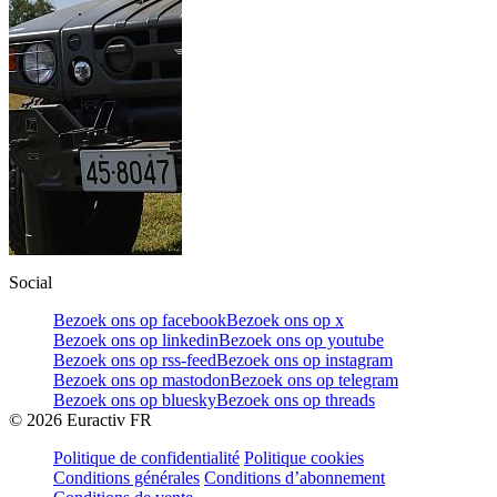
Social
Bezoek ons op facebook
Bezoek ons op x
Bezoek ons op linkedin
Bezoek ons op youtube
Bezoek ons op rss-feed
Bezoek ons op instagram
Bezoek ons op mastodon
Bezoek ons op telegram
Bezoek ons op bluesky
Bezoek ons op threads
©
2026
Euractiv FR
Politique de confidentialité
Politique cookies
Conditions générales
Conditions d’abonnement