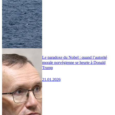
Le paradoxe du Nobel : quand l’autorité
morale norvégienne se heurte à Donald
Trump
21.01.2026