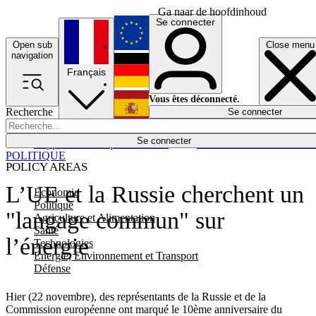
Ga naar de hoofdinhoud
Se connecter
Open sub
Close menu
English
navigation
Français
Deutsch
Vous êtes déconnecté.
Recherche
Se connecter
Español
Lumières éteintes
Se connecter
Rapporteur
Politique
Économie
Newsletters
Evénements
Em
POLITIQUE
POLICY AREAS
L’UE et la Russie cherchent un
Economie
Politique
"langage commun" sur
Agriculture et Alimentation
Santé
l’énergie
Technologies
Energie, Environnement et Transport
Défense
Hier (22 novembre), des représentants de la Russie et de la
Commission européenne ont marqué le 10ème anniversaire du