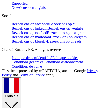
Rapporteur
Newsletters en anglais
Social
Bezoek ons op facebook
Bezoek ons op x
Bezoek ons op linkedin
Bezoek ons op youtube
Bezoek ons op rss-feed
Bezoek ons op instagram
Bezoek ons op mastodon
Bezoek ons op telegram
Bezoek ons op bluesky
Bezoek ons op threads
©
2026
Euractiv FR. All rights reserved.
Politique de confidentialité
Politique cookies
Conditions générales
Conditions d’abonnement
Conditions de vente
This site is protected by reCAPTCHA, and the Google
Privacy
Policy
and
Terms of Service
apply.
Français