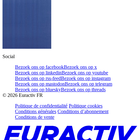
Social
Bezoek ons op facebook
Bezoek ons op x
Bezoek ons op linkedin
Bezoek ons op youtube
Bezoek ons op rss-feed
Bezoek ons op instagram
Bezoek ons op mastodon
Bezoek ons op telegram
Bezoek ons op bluesky
Bezoek ons op threads
©
2026
Euractiv FR
Politique de confidentialité
Politique cookies
Conditions générales
Conditions d’abonnement
Conditions de vente