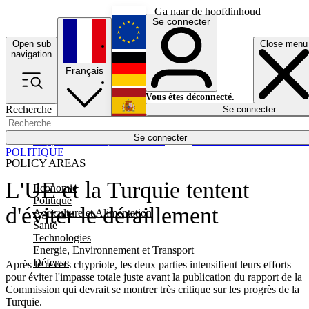
Ga naar de hoofdinhoud
Se connecter
Open sub
Close menu
English
navigation
Français
Deutsch
Vous êtes déconnecté.
Recherche
Se connecter
Español
Lumières éteintes
Se connecter
Rapporteur
Politique
Économie
Newsletters
Evénements
Em
POLITIQUE
POLICY AREAS
L'UE et la Turquie tentent
Economie
Politique
d'éviter le déraillement
Agriculture et Alimentation
Santé
Technologies
Energie, Environnement et Transport
Défense
Après le revers chypriote, les deux parties intensifient leurs efforts
pour éviter l'impasse totale juste avant la publication du rapport de la
Commission qui devrait se montrer très critique sur les progrès de la
Turquie.