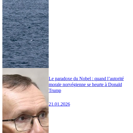
Le paradoxe du Nobel : quand l’autorité
morale norvégienne se heurte à Donald
Trump
21.01.2026