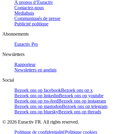
À propos d’Euractiv
Contactez-nous
Mediahuis
Communiqués de presse
Publicité politique
Abonnements
Euractiv Pro
Newsletters
Rapporteur
Newsletters en anglais
Social
Bezoek ons op facebook
Bezoek ons op x
Bezoek ons op linkedin
Bezoek ons op youtube
Bezoek ons op rss-feed
Bezoek ons op instagram
Bezoek ons op mastodon
Bezoek ons op telegram
Bezoek ons op bluesky
Bezoek ons op threads
©
2026
Euractiv FR. All rights reserved.
Politique de confidentialité
Politique cookies