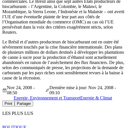
commerciales. Le Brésil ainsi que sept autres Etats producteurs de
biocarburants – l’Argentine, la Colombie, le Malawi, le
Mozambique, la Sierra Leone, l’Indonésie et la Malaisie – ont averti
l’UE d’une éventuelle plainte de leur part aux côtés de
l’Organisation mondiale du commerce (OMC) au cas où l’UE
persévérait dans la voix des critères exagérément stricts, selon
Reuters.
Le Brésil et d’autres producteurs de biocarburant ont en outre été
sévèrement touchés par la crise financière internationale. Des plans
de plusieurs millions de dollars destinés à développer les plantations
de canne à sucre pour la production d’éthanol sont actuellement
abandonnés en raison de l’assèchement des flux financiers. De plus,
selon des communiqués de presse, les projections de la demande de
carburants par les pays riches sont sensiblement revues à la baisse à
cause de la récession.
Nov 24, 2008 -
Dernière mise à jour: Nov 24, 2008 -
08:50
09:10
Energie, Environnement et Transport
Energie & Climat
Print
Partager
LES PLUS LUS
POLITIQUE