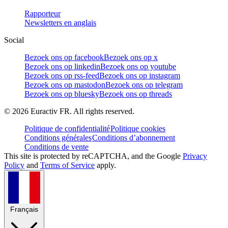
Rapporteur
Newsletters en anglais
Social
Bezoek ons op facebook
Bezoek ons op x
Bezoek ons op linkedin
Bezoek ons op youtube
Bezoek ons op rss-feed
Bezoek ons op instagram
Bezoek ons op mastodon
Bezoek ons op telegram
Bezoek ons op bluesky
Bezoek ons op threads
©
2026
Euractiv FR. All rights reserved.
Politique de confidentialité
Politique cookies
Conditions générales
Conditions d’abonnement
Conditions de vente
This site is protected by reCAPTCHA, and the Google
Privacy
Policy
and
Terms of Service
apply.
Français