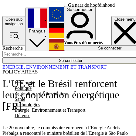
Ga naar de hoofdinhoud
Se connecter
Open sub
Close menu
English
navigation
Français
Deutsch
Vous êtes déconnecté.
Recherche
Se connecter
Español
Lumières éteintes
Se connecter
Rapporteur
Politique
Économie
Newsletters
Evénements
Em
ENERGIE, ENVIRONNEMENT ET TRANSPORT
POLICY AREAS
L’UE et le Brésil renforcent
Economie
Politique
leur coopération énergétique
Agriculture et Alimentation
Santé
[FR]
Technologies
Energie, Environnement et Transport
Défense
Le 20 novembre, le commissaire européen à l’Energie Andris
Piebalgs a rencontré le ministre brésilien de l’Energie à São Paulo