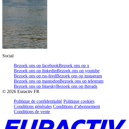
Social
Bezoek ons op facebook
Bezoek ons op x
Bezoek ons op linkedin
Bezoek ons op youtube
Bezoek ons op rss-feed
Bezoek ons op instagram
Bezoek ons op mastodon
Bezoek ons op telegram
Bezoek ons op bluesky
Bezoek ons op threads
©
2026
Euractiv FR
Politique de confidentialité
Politique cookies
Conditions générales
Conditions d’abonnement
Conditions de vente