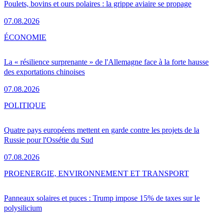
Poulets, bovins et ours polaires : la grippe aviaire se propage
07.08.2026
ÉCONOMIE
La « résilience surprenante » de l'Allemagne face à la forte hausse
des exportations chinoises
07.08.2026
POLITIQUE
Quatre pays européens mettent en garde contre les projets de la
Russie pour l'Ossétie du Sud
07.08.2026
PRO
ENERGIE, ENVIRONNEMENT ET TRANSPORT
Panneaux solaires et puces : Trump impose 15% de taxes sur le
polysilicium