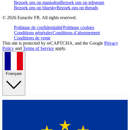
Bezoek ons op mastodon
Bezoek ons op telegram
Bezoek ons op bluesky
Bezoek ons op threads
©
2026
Euractiv FR. All rights reserved.
Politique de confidentialité
Politique cookies
Conditions générales
Conditions d’abonnement
Conditions de vente
This site is protected by reCAPTCHA, and the Google
Privacy
Policy
and
Terms of Service
apply.
Français