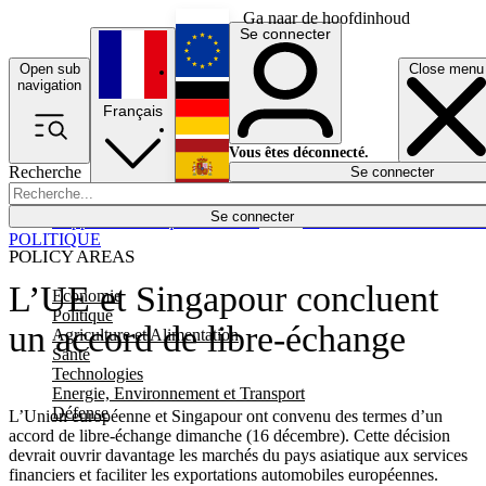
Ga naar de hoofdinhoud
Se connecter
Open sub
Close menu
English
navigation
Français
Deutsch
Vous êtes déconnecté.
Recherche
Se connecter
Español
Lumières éteintes
Se connecter
Rapporteur
Politique
Économie
Newsletters
Evénements
Em
POLITIQUE
POLICY AREAS
L’UE et Singapour concluent
Economie
Politique
un accord de libre-échange
Agriculture et Alimentation
Santé
Technologies
Energie, Environnement et Transport
Défense
L’Union européenne et Singapour ont convenu des termes d’un
accord de libre-échange dimanche (16 décembre). Cette décision
devrait ouvrir davantage les marchés du pays asiatique aux services
financiers et faciliter les exportations automobiles européennes.