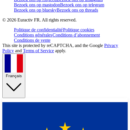
Bezoek ons op mastodon
Bezoek ons op telegram
Bezoek ons op bluesky
Bezoek ons op threads
©
2026
Euractiv FR. All rights reserved.
Politique de confidentialité
Politique cookies
Conditions générales
Conditions d’abonnement
Conditions de vente
This site is protected by reCAPTCHA, and the Google
Privacy
Policy
and
Terms of Service
apply.
Français