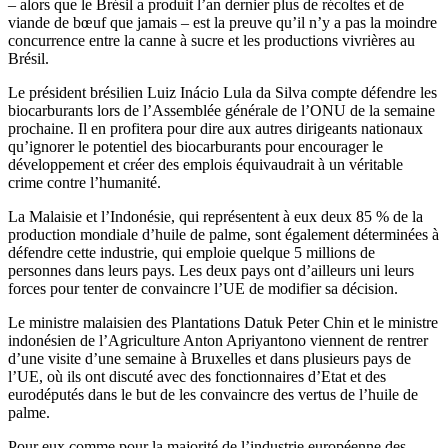
– alors que le Brésil a produit l’an dernier plus de récoltes et de
viande de bœuf que jamais – est la preuve qu’il n’y a pas la moindre
concurrence entre la canne à sucre et les productions vivrières au
Brésil.
Le président brésilien Luiz Inácio Lula da Silva compte défendre les
biocarburants lors de l’Assemblée générale de l’ONU de la semaine
prochaine. Il en profitera pour dire aux autres dirigeants nationaux
qu’ignorer le potentiel des biocarburants pour encourager le
développement et créer des emplois équivaudrait à un véritable
crime contre l’humanité.
La Malaisie et l’Indonésie, qui représentent à eux deux 85 % de la
production mondiale d’huile de palme, sont également déterminées à
défendre cette industrie, qui emploie quelque 5 millions de
personnes dans leurs pays. Les deux pays ont d’ailleurs uni leurs
forces pour tenter de convaincre l’UE de modifier sa décision.
Le ministre malaisien des Plantations Datuk Peter Chin et le ministre
indonésien de l’Agriculture Anton Apriyantono viennent de rentrer
d’une visite d’une semaine à Bruxelles et dans plusieurs pays de
l’UE, où ils ont discuté avec des fonctionnaires d’Etat et des
eurodéputés dans le but de les convaincre des vertus de l’huile de
palme.
Pour eux comme pour la majorité de l’industrie européenne des