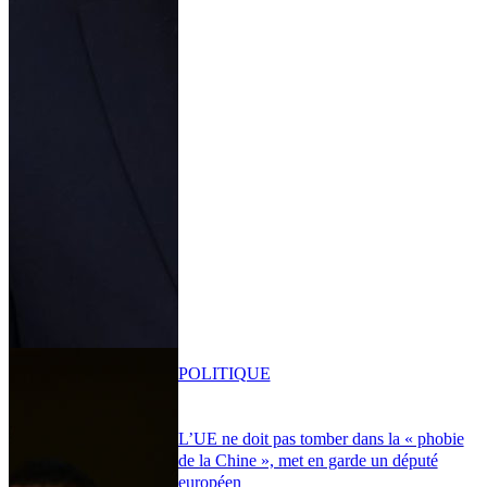
POLITIQUE
L’UE ne doit pas tomber dans la « phobie
de la Chine », met en garde un député
européen