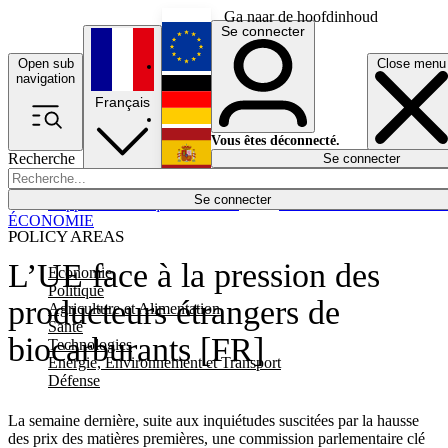
Ga naar de hoofdinhoud
Se connecter
Open sub
Close menu
English
navigation
Français
Deutsch
Vous êtes déconnecté.
Recherche
Se connecter
Español
Lumières éteintes
Se connecter
Rapporteur
Politique
Économie
Newsletters
Evénements
Em
ÉCONOMIE
POLICY AREAS
L’UE face à la pression des
Economie
Politique
producteurs étrangers de
Agriculture et Alimentation
Santé
biocarburants [FR]
Technologies
Energie, Environnement et Transport
Défense
La semaine dernière, suite aux inquiétudes suscitées par la hausse
des prix des matières premières, une commission parlementaire clé