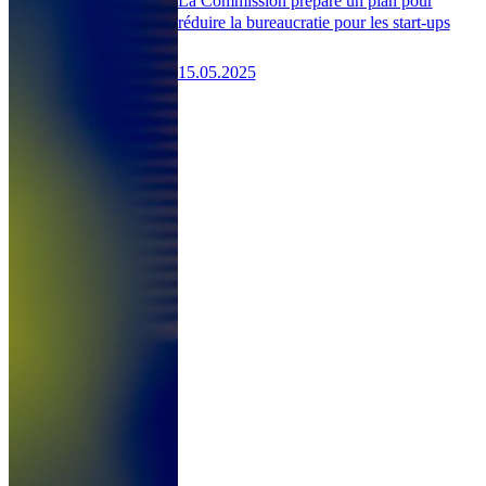
La Commission prépare un plan pour
réduire la bureaucratie pour les start-ups
15.05.2025