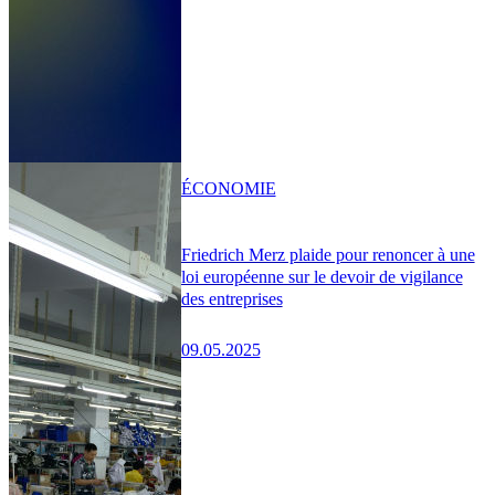
ÉCONOMIE
Friedrich Merz plaide pour renoncer à une
loi européenne sur le devoir de vigilance
des entreprises
09.05.2025