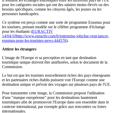
Il soutient les échanges touristiques entre les différents pays de l'UE
pour les catégories sociales qui ont des salaires moins élevés ou des
besoins spécifiques, comme les citoyens âgés, les jeunes ou les
personnes handicapées.
Ce système est perçu comme une sorte de programme Erasmus pour
les touristes, prenant modèle sur le célèbre programme d'échange
pour les étudiants (
EURACTIV
14/04/10
http://www.euractiv.com/fr/enterprise-jobs/lue-veut-lancer-
erasmus-pour-les-touristes-news-444576
).
Attirer les étrangers
L'image de l'Europe et sa perception en tant que destination
touristique unique doivent être améliorées, selon le document de la
Commission.
Le but est que les touristes nouvellement riches des pays émergeants
et les partenaires riches établis puissent voir l'Europe comme une
destination unique et prévoir des voyages sur plusieurs pays de l'UE.
Pour transmettre cette image, la Commission propose l'utilisation
d'une "marque européenne" pour les destinations hautement
touristiques afin de promouvoir l'Europe dans son ensemble dans le
contexte international, par exemple grâce aux rencontres ou foires
internationales.