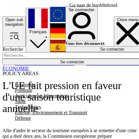
Ga naar de hoofdinhoud
Se connecter
Open sub
Close menu
English
navigation
Français
Deutsch
Vous êtes déconnecté.
Recherche
Se connecter
Español
Lumières éteintes
Se connecter
Rapporteur
Politique
Économie
Newsletters
Evénements
Em
ÉCONOMIE
POLICY AREAS
L'UE fait pression en faveur
Economie
Politique
d'une saison touristique
Agriculture et Alimentation
Santé
annuelle
Technologies
Energie, Environnement et Transport
Défense
Afin d'aider le secteur du tourisme européen à se remettre d'une crise
qui a duré deux ans, la Commission européenne prépare