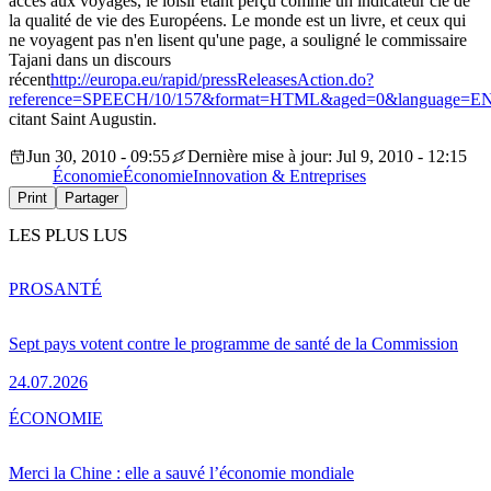
accès aux voyages, le loisir étant perçu comme un indicateur clé de
la qualité de vie des Européens. Le monde est un livre, et ceux qui
ne voyagent pas n'en lisent qu'une page, a souligné le commissaire
Tajani dans un discours
récent
http://europa.eu/rapid/pressReleasesAction.do?
reference=SPEECH/10/157&format=HTML&aged=0&language=EN
citant Saint Augustin.
Jun 30, 2010 - 09:55
Dernière mise à jour: Jul 9, 2010 - 12:15
Économie
Économie
Innovation & Entreprises
Print
Partager
LES PLUS LUS
PRO
SANTÉ
Sept pays votent contre le programme de santé de la Commission
24.07.2026
ÉCONOMIE
Merci la Chine : elle a sauvé l’économie mondiale