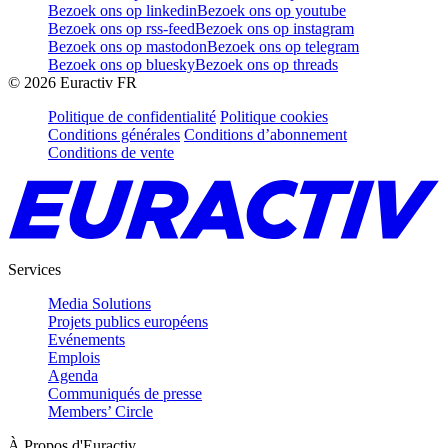
Bezoek ons op linkedin
Bezoek ons op youtube
Bezoek ons op rss-feed
Bezoek ons op instagram
Bezoek ons op mastodon
Bezoek ons op telegram
Bezoek ons op bluesky
Bezoek ons op threads
©
2026
Euractiv FR
Politique de confidentialité
Politique cookies
Conditions générales
Conditions d’abonnement
Conditions de vente
Services
Media Solutions
Projets publics européens
Evénements
Emplois
Agenda
Communiqués de presse
Members’ Circle
À Propos d'Euractiv