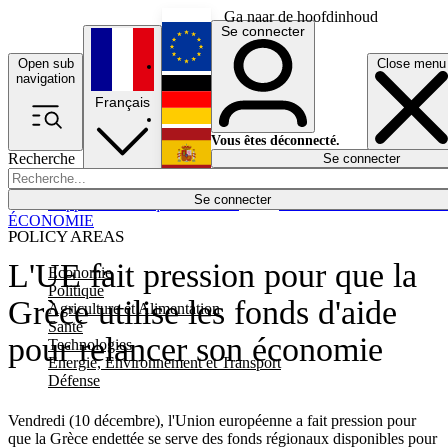
Ga naar de hoofdinhoud
Se connecter
Open sub
Close menu
English
navigation
Français
Deutsch
Vous êtes déconnecté.
Recherche
Se connecter
Español
Lumières éteintes
Se connecter
Rapporteur
Politique
Économie
Newsletters
Evénements
Em
ÉCONOMIE
POLICY AREAS
L'UE fait pression pour que la
Economie
Politique
Grèce utilise les fonds d'aide
Agriculture et Alimentation
Santé
pour relancer son économie
Technologies
Energie, Environnement et Transport
Défense
Vendredi (10 décembre), l'Union européenne a fait pression pour
que la Grèce endettée se serve des fonds régionaux disponibles pour