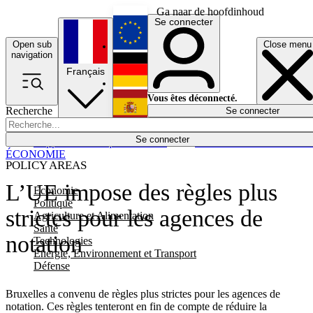
Ga naar de hoofdinhoud
Se connecter
Open sub
Close menu
English
navigation
Français
Deutsch
Vous êtes déconnecté.
Recherche
Se connecter
Español
Lumières éteintes
Se connecter
Rapporteur
Politique
Économie
Newsletters
Evénements
Em
ÉCONOMIE
POLICY AREAS
L’UE impose des règles plus
Economie
Politique
strictes pour les agences de
Agriculture et Alimentation
Santé
notation
Technologies
Energie, Environnement et Transport
Défense
Bruxelles a convenu de règles plus strictes pour les agences de
notation. Ces règles tenteront en fin de compte de réduire la