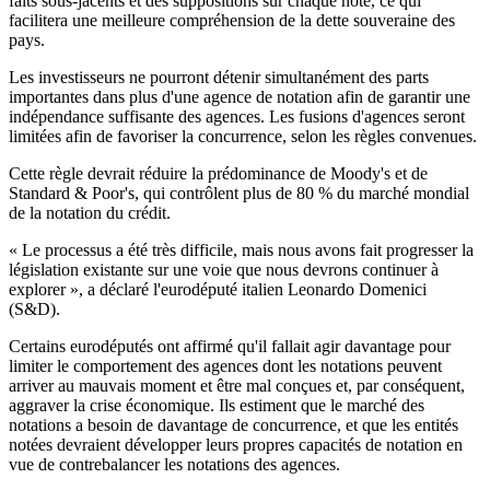
faits sous-jacents et des suppositions sur chaque note, ce qui
facilitera une meilleure compréhension de la dette souveraine des
pays.
Les investisseurs ne pourront détenir simultanément des parts
importantes dans plus d'une agence de notation afin de garantir une
indépendance suffisante des agences. Les fusions d'agences seront
limitées afin de favoriser la concurrence, selon les règles convenues.
Cette règle devrait réduire la prédominance de Moody's et de
Standard & Poor's, qui contrôlent plus de 80 % du marché mondial
de la notation du crédit.
« Le processus a été très difficile, mais nous avons fait progresser la
législation existante sur une voie que nous devrons continuer à
explorer », a déclaré l'eurodéputé italien Leonardo Domenici
(S&D).
Certains eurodéputés ont affirmé qu'il fallait agir davantage pour
limiter le comportement des agences dont les notations peuvent
arriver au mauvais moment et être mal conçues et, par conséquent,
aggraver la crise économique. Ils estiment que le marché des
notations a besoin de davantage de concurrence, et que les entités
notées devraient développer leurs propres capacités de notation en
vue de contrebalancer les notations des agences.