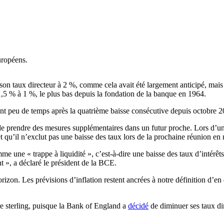
uropéens.
son taux directeur à 2 %, comme cela avait été largement anticipé, mais
,5 % à 1 %, le plus bas depuis la fondation de la banque en 1964.
ent peu de temps après la quatrième baisse consécutive depuis octobre 20
e prendre des mesures supplémentaires dans un futur proche. Lors d’une 
t qu’il n’exclut pas une baisse des taux lors de la prochaine réunion en
me une « trappe à liquidité », c’est-à-dire une baisse des taux d’intérê
», a déclaré le président de la BCE.
’horizon. Les prévisions d’inflation restent ancrées à notre définition d’
vre sterling, puisque la Bank of England a
décidé
de diminuer ses taux dir