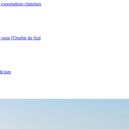
s exportations chinoises
e pour l'Ossétie du Sud
licium