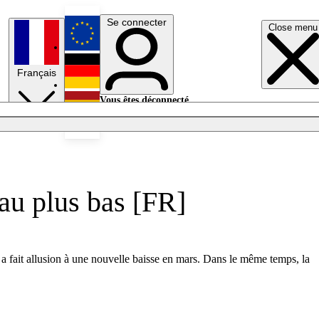
Se connecter
Close menu
English
Français
Deutsch
Vous êtes déconnecté.
Se connecter
Español
Lumières éteintes
 au plus bas [FR]
 a fait allusion à une nouvelle baisse en mars. Dans le même temps, la