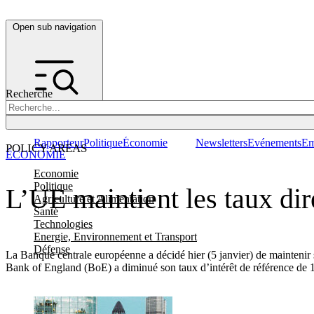
Open sub navigation
Recherche
Rapporteur
Politique
Économie
Newsletters
Evénements
Em
POLICY AREAS
ÉCONOMIE
Economie
Politique
L’UE maintient les taux dir
Agriculture et Alimentation
Santé
Technologies
Energie, Environnement et Transport
Défense
La Banque centrale européenne a décidé hier (5 janvier) de maintenir 
Bank of England (BoE) a diminué son taux d’intérêt de référence de 1