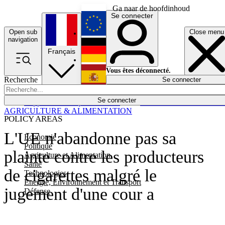
Ga naar de hoofdinhoud
Se connecter
Open sub
Close menu
English
navigation
Français
Deutsch
Vous êtes déconnecté.
Recherche
Se connecter
Español
Lumières éteintes
Se connecter
Rapporteur
Politique
Économie
Newsletters
Evénements
Em
AGRICULTURE & ALIMENTATION
POLICY AREAS
L'UE n'abandonne pas sa
Economie
Politique
plainte contre les producteurs
Agriculture et Alimentation
Santé
de cigarettes malgré le
Technologies
Energie, Environnement et Transport
jugement d'une cour a
Défense