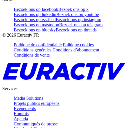
Bezoek ons op facebook
Bezoek ons op x
Bezoek ons op linkedin
Bezoek ons op youtube
Bezoek ons op rss-feed
Bezoek ons op instagram
Bezoek ons op mastodon
Bezoek ons op telegram
Bezoek ons op bluesky
Bezoek ons op threads
©
2026
Euractiv FR
Politique de confidentialité
Politique cookies
Conditions générales
Conditions d’abonnement
Conditions de vente
Services
Media Solutions
Projets publics européens
Evénements
Emplois
Agenda
Communiqués de presse