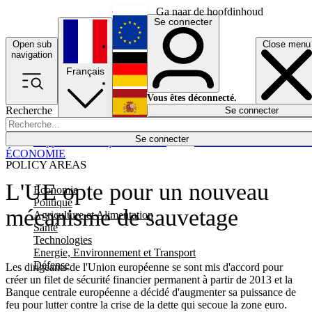
Ga naar de hoofdinhoud
Se connecter
Open sub
Close menu
English
navigation
Français
Deutsch
Vous êtes déconnecté.
Recherche
Se connecter
Español
Lumières éteintes
Se connecter
Rapporteur
Politique
Économie
Newsletters
Evénements
Em
ÉCONOMIE
POLICY AREAS
L'UE opte pour un nouveau
Economie
Politique
mécanisme de sauvetage
Agriculture et Alimentation
Santé
Technologies
Energie, Environnement et Transport
Défense
Les dirigeants de l'Union européenne se sont mis d'accord pour
créer un filet de sécurité financier permanent à partir de 2013 et la
Banque centrale européenne a décidé d'augmenter sa puissance de
feu pour lutter contre la crise de la dette qui secoue la zone euro.