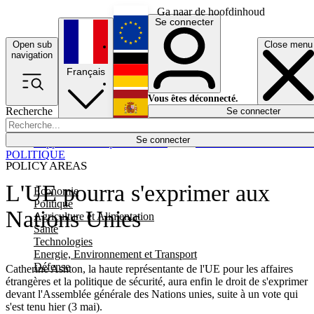
Ga naar de hoofdinhoud
Se connecter
Open sub
Close menu
English
navigation
Français
Deutsch
Vous êtes déconnecté.
Recherche
Se connecter
Español
Lumières éteintes
Se connecter
Rapporteur
Politique
Économie
Newsletters
Evénements
Em
POLITIQUE
POLICY AREAS
L'UE pourra s'exprimer aux
Economie
Politique
Nations Unies
Agriculture et Alimentation
Santé
Technologies
Energie, Environnement et Transport
Défense
Catherine Ashton, la haute représentante de l'UE pour les affaires
étrangères et la politique de sécurité, aura enfin le droit de s'exprimer
devant l'Assemblée générale des Nations unies, suite à un vote qui
s'est tenu hier (3 mai).