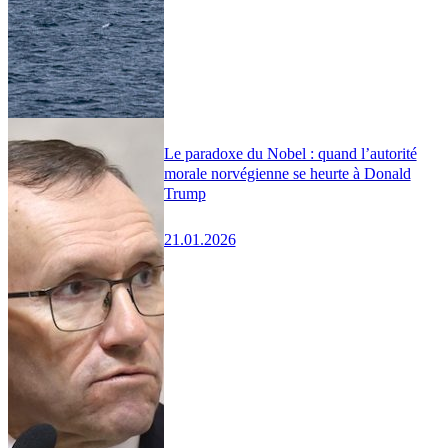
Le paradoxe du Nobel : quand l’autorité
morale norvégienne se heurte à Donald
Trump
21.01.2026