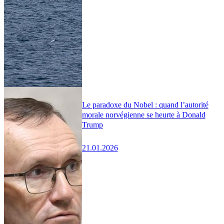
Le paradoxe du Nobel : quand l’autorité
morale norvégienne se heurte à Donald
Trump
21.01.2026