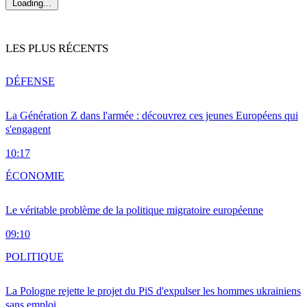
Loading...
LES PLUS RÉCENTS
DÉFENSE
La Génération Z dans l'armée : découvrez ces jeunes Européens qui
s'engagent
10:17
ÉCONOMIE
Le véritable problème de la politique migratoire européenne
09:10
POLITIQUE
La Pologne rejette le projet du PiS d'expulser les hommes ukrainiens
sans emploi