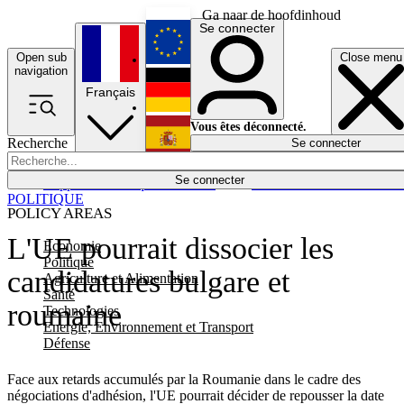
Ga naar de hoofdinhoud
Se connecter
Open sub
Close menu
English
navigation
Français
Deutsch
Vous êtes déconnecté.
Recherche
Se connecter
Español
Lumières éteintes
Se connecter
Rapporteur
Politique
Économie
Newsletters
Evénements
Em
POLITIQUE
POLICY AREAS
L'UE pourrait dissocier les
Economie
Politique
candidatures bulgare et
Agriculture et Alimentation
Santé
roumaine
Technologies
Energie, Environnement et Transport
Défense
Face aux retards accumulés par la Roumanie dans le cadre des
négociations d'adhésion, l'UE pourrait décider de repousser la date