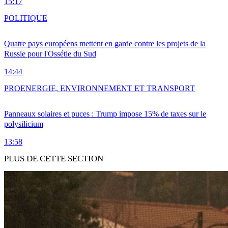
15:17
POLITIQUE
Quatre pays européens mettent en garde contre les projets de la
Russie pour l'Ossétie du Sud
14:44
PRO
ENERGIE, ENVIRONNEMENT ET TRANSPORT
Panneaux solaires et puces : Trump impose 15% de taxes sur le
polysilicium
13:58
PLUS DE CETTE SECTION