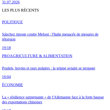
31.07.2026
LES PLUS RÉCENTS
POLITIQUE
Sánchez riposte contre Meloni : l'Italie menacée de mesures de
rétorsion
19:18
PRO
AGRICULTURE & ALIMENTATION
Poulets, bovins et ours polaires : la grippe aviaire se propage
16:04
ÉCONOMIE
La « résilience surprenante » de l'Allemagne face à la forte hausse
des exportations chinoises