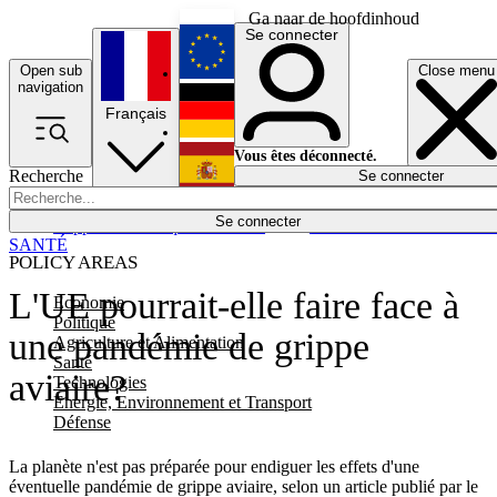
Ga naar de hoofdinhoud
Se connecter
Open sub
Close menu
English
navigation
Français
Deutsch
Vous êtes déconnecté.
Recherche
Se connecter
Español
Lumières éteintes
Se connecter
Rapporteur
Politique
Économie
Newsletters
Evénements
Em
SANTÉ
POLICY AREAS
L'UE pourrait-elle faire face à
Economie
Politique
une pandémie de grippe
Agriculture et Alimentation
Santé
aviaire?
Technologies
Energie, Environnement et Transport
Défense
La planète n'est pas préparée pour endiguer les effets d'une
éventuelle pandémie de grippe aviaire, selon un article publié par le