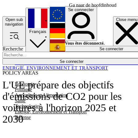
Ga naar de hoofdinhoud
Se connecter
Open sub
Close menu
English
navigation
Français
Deutsch
Vous êtes déconnecté.
Recherche
Se connecter
Español
Lumières éteintes
Se connecter
Rapporteur
Politique
Économie
Newsletters
Evénements
Em
ENERGIE, ENVIRONNEMENT ET TRANSPORT
POLICY AREAS
L'UE prépare des objectifs
Economie
Politique
d'émissions de CO2 pour les
Agriculture et Alimentation
Santé
voitures à l'horizon 2025 et
Technologies
Energie, Environnement et Transport
2030
Défense