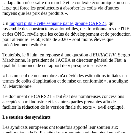
l'adaptation nécessaire du marché et le contexte économique au sens
large qui force les producteurs à absorber les coûts via d'autres
moyens que les prix des produits ».
Un
rapport publié cette semaine par le groupe CARS21
, qui
rassemble des constructeurs automobiles, des fonctionnaires de l'UE
et des ONG, révèle que les coûts de développement et de production
pour atteindre les objectifs de 2020 « sont moins élevés que
précédemment estimé ».
Toutefois, le 6 juin, en réponse à une question d'
EURACTIV
, Sergio
Marchionne, le président de l'ACEA et directeur général de Fiat, a
qualifié l'annonce de ce rapport de « presque insensée ».
« Pas un seul de nos membres n'a dévié des estimations initiales en
termes de coûts d'application et de mise en conformité », a souligné
M. Marchionne.
Le document de CARS21 « fait état des nombreuses concessions
acceptées par l'industrie et les autres parties prenantes afin de
faciliter la rédaction de la version finale du texte », a-t-il expliqué.
Le soutien des syndicats
Les syndicats européens ont toutefois apporté leur soutien aux
améliorations de l'efficacité des carburants, qui devraient entraîner