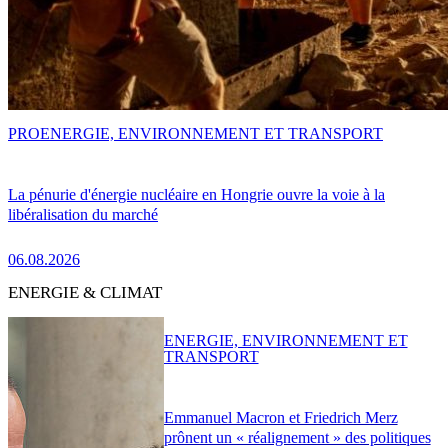
PRO
ENERGIE, ENVIRONNEMENT ET TRANSPORT
La pénurie d'énergie nucléaire en Hongrie ouvre la voie à la
libéralisation du marché
06.08.2026
ENERGIE & CLIMAT
ENERGIE, ENVIRONNEMENT ET
TRANSPORT
Emmanuel Macron et Friedrich Merz
prônent un « réalignement » des politiques