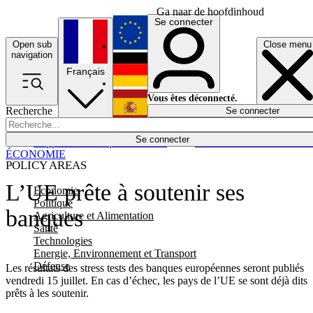
Ga naar de hoofdinhoud
Se connecter
Open sub
Close menu
English
navigation
Français
Deutsch
Vous êtes déconnecté.
Recherche
Se connecter
Español
Lumières éteintes
Se connecter
Rapporteur
Politique
Économie
Newsletters
Evénements
Em
ÉCONOMIE
POLICY AREAS
L’UE prête à soutenir ses
Economie
Politique
banques
Agriculture et Alimentation
Santé
Technologies
Energie, Environnement et Transport
Défense
Les résultats des stress tests des banques européennes seront publiés
vendredi 15 juillet. En cas d’échec, les pays de l’UE se sont déjà dits
prêts à les soutenir.