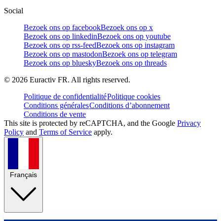
Social
Bezoek ons op facebook
Bezoek ons op x
Bezoek ons op linkedin
Bezoek ons op youtube
Bezoek ons op rss-feed
Bezoek ons op instagram
Bezoek ons op mastodon
Bezoek ons op telegram
Bezoek ons op bluesky
Bezoek ons op threads
©
2026
Euractiv FR. All rights reserved.
Politique de confidentialité
Politique cookies
Conditions générales
Conditions d’abonnement
Conditions de vente
This site is protected by reCAPTCHA, and the Google
Privacy
Policy
and
Terms of Service
apply.
Français