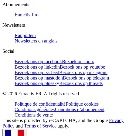
Abonnements
Euractiv Pro
Newsletters
Rapporteur
Newsletters en anglais
Social
Bezoek ons op facebook
Bezoek ons op x
Bezoek ons op linkedin
Bezoek ons op youtube
Bezoek ons op rss-feed
Bezoek ons op instagram
Bezoek ons op mastodon
Bezoek ons op telegram
Bezoek ons op bluesky
Bezoek ons op threads
©
2026
Euractiv FR. All rights reserved.
Politique de confidentialité
Politique cookies
Conditions générales
Conditions d’abonnement
Conditions de vente
This site is protected by reCAPTCHA, and the Google
Privacy
Policy
and
Terms of Service
apply.