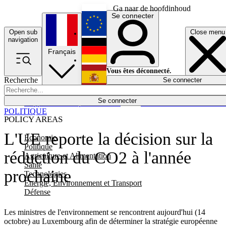
Ga naar de hoofdinhoud
Se connecter
Open sub
Close menu
English
navigation
Français
Deutsch
Vous êtes déconnecté.
Recherche
Se connecter
Español
Lumières éteintes
Se connecter
Rapporteur
Politique
Économie
Newsletters
Evénements
Em
POLITIQUE
POLICY AREAS
L'UE reporte la décision sur la
Economie
Politique
réduction du CO2 à l'année
Agriculture et Alimentation
Santé
prochaine
Technologies
Energie, Environnement et Transport
Défense
Les ministres de l'environnement se rencontrent aujourd'hui (14
octobre) au Luxembourg afin de déterminer la stratégie européenne