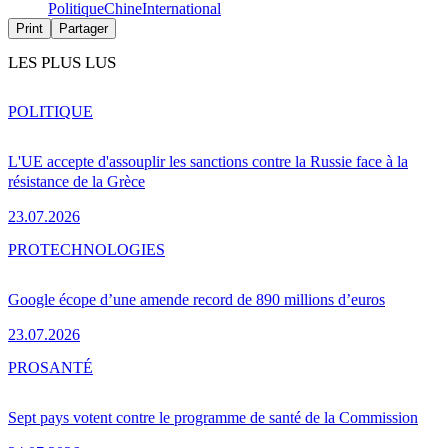
Politique
Chine
International
Print
Partager
LES PLUS LUS
POLITIQUE
L'UE accepte d'assouplir les sanctions contre la Russie face à la
résistance de la Grèce
23.07.2026
PRO
TECHNOLOGIES
Google écope d’une amende record de 890 millions d’euros
23.07.2026
PRO
SANTÉ
Sept pays votent contre le programme de santé de la Commission