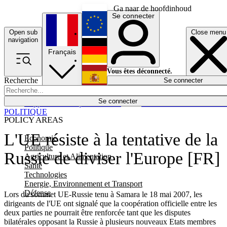
Ga naar de hoofdinhoud
Se connecter
Open sub
Close menu
English
navigation
Français
Deutsch
Vous êtes déconnecté.
Recherche
Se connecter
Español
Lumières éteintes
Se connecter
Rapporteur
Politique
Économie
Newsletters
Evénements
Em
POLITIQUE
POLICY AREAS
L'UE résiste à la tentative de la
Economie
Politique
Russie de diviser l'Europe [FR]
Agriculture et Alimentation
Santé
Technologies
Energie, Environnement et Transport
Défense
Lors du sommet UE-Russie tenu à Samara le 18 mai 2007, les
dirigeants de l'UE ont signalé que la coopération officielle entre les
deux parties ne pourrait être renforcée tant que les disputes
bilatérales opposant la Russie à plusieurs nouveaux Etats membres