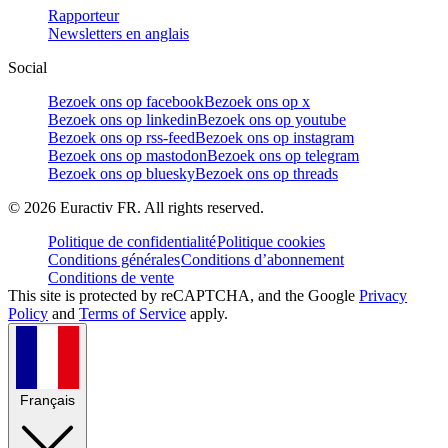
Rapporteur
Newsletters en anglais
Social
Bezoek ons op facebook
Bezoek ons op x
Bezoek ons op linkedin
Bezoek ons op youtube
Bezoek ons op rss-feed
Bezoek ons op instagram
Bezoek ons op mastodon
Bezoek ons op telegram
Bezoek ons op bluesky
Bezoek ons op threads
©
2026
Euractiv FR. All rights reserved.
Politique de confidentialité
Politique cookies
Conditions générales
Conditions d’abonnement
Conditions de vente
This site is protected by reCAPTCHA, and the Google
Privacy
Policy
and
Terms of Service
apply.
Français