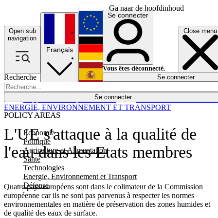
Ga naar de hoofdinhoud
Se connecter
Open sub
Close menu
English
navigation
Français
Deutsch
Vous êtes déconnecté.
Recherche
Se connecter
Español
Lumières éteintes
Se connecter
Rapporteur
Politique
Économie
Newsletters
Evénements
Em
ENERGIE, ENVIRONNEMENT ET TRANSPORT
POLICY AREAS
L'UE s'attaque à la qualité de
Economie
Politique
l'eau dans les Etats membres
Agriculture et Alimentation
Santé
Technologies
Energie, Environnement et Transport
Défense
Quatre pays européens sont dans le colimateur de la Commission
européenne car ils ne sont pas parvenus à respecter les normes
environnementales en matière de préservation des zones humides et
de qualité des eaux de surface.