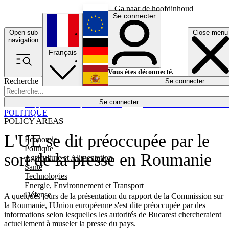
Ga naar de hoofdinhoud
Se connecter
Open sub
Close menu
English
navigation
Français
Deutsch
Vous êtes déconnecté.
Recherche
Se connecter
Español
Lumières éteintes
Se connecter
Rapporteur
Politique
Économie
Newsletters
Evénements
Em
POLITIQUE
POLICY AREAS
L'UE se dit préoccupée par le
Economie
Politique
sort de la presse en Roumanie
Agriculture et Alimentation
Santé
Technologies
Energie, Environnement et Transport
Défense
A quelques jours de la présentation du rapport de la Commission sur
la Roumanie, l'Union européenne s'est dite préoccupée par des
informations selon lesquelles les autorités de Bucarest chercheraient
actuellement à museler la presse du pays.