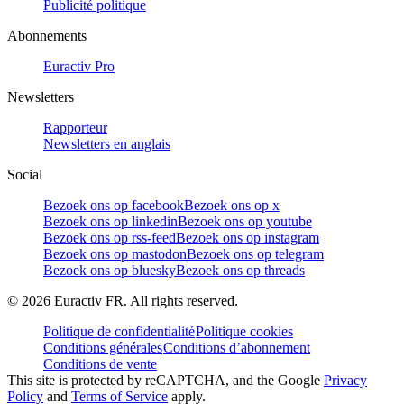
Publicité politique
Abonnements
Euractiv Pro
Newsletters
Rapporteur
Newsletters en anglais
Social
Bezoek ons op facebook
Bezoek ons op x
Bezoek ons op linkedin
Bezoek ons op youtube
Bezoek ons op rss-feed
Bezoek ons op instagram
Bezoek ons op mastodon
Bezoek ons op telegram
Bezoek ons op bluesky
Bezoek ons op threads
©
2026
Euractiv FR. All rights reserved.
Politique de confidentialité
Politique cookies
Conditions générales
Conditions d’abonnement
Conditions de vente
This site is protected by reCAPTCHA, and the Google
Privacy
Policy
and
Terms of Service
apply.