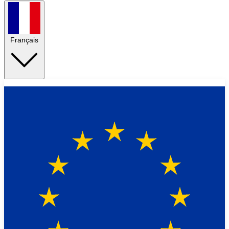
Français