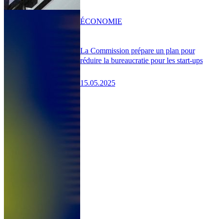
ÉCONOMIE
La Commission prépare un plan pour
réduire la bureaucratie pour les start-ups
15.05.2025