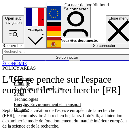
Ga naar de hoofdinhoud
Se connecter
Open sub
Close menu
English
navigation
Français
Deutsch
Vous êtes déconnecté.
Recherche
Se connecter
Español
Lumières éteintes
Se connecter
Rapporteur
Politique
Économie
Newsletters
Evénements
Em
ÉCONOMIE
POLICY AREAS
L'UE se penche sur l'espace
Economie
Politique
européen de la recherche [FR]
Agriculture et Alimentation
Santé
Technologies
Energie, Environnement et Transport
Défense
Sept ans après la création de l'espace européen de la recherche
(EER), le commissaire à la recherche, Janez Poto?nik, a l'intention
d'examiner le mode de fonctionnement du marché intérieur européen
de la science et de la recherche.