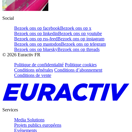
Social
Bezoek ons op facebook
Bezoek ons op x
Bezoek ons op linkedin
Bezoek ons op youtube
Bezoek ons op rss-feed
Bezoek ons op instagram
Bezoek ons op mastodon
Bezoek ons op telegram
Bezoek ons op bluesky
Bezoek ons op threads
©
2026
Euractiv FR
Politique de confidentialité
Politique cookies
Conditions générales
Conditions d’abonnement
Conditions de vente
Services
Media Solutions
Projets publics européens
Evénements