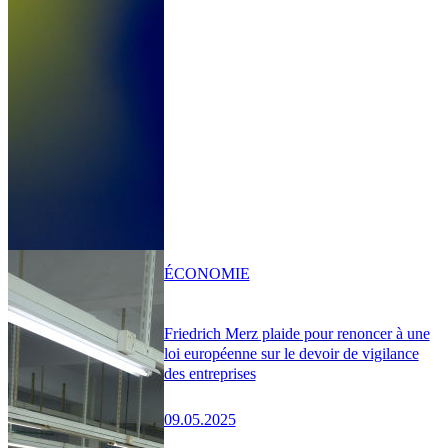
ÉCONOMIE
Friedrich Merz plaide pour renoncer à une
loi européenne sur le devoir de vigilance
des entreprises
09.05.2025