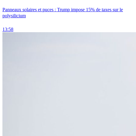
Panneaux solaires et puces : Trump impose 15% de taxes sur le
polysilicium
13:58