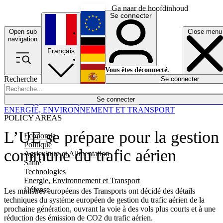
Ga naar de hoofdinhoud
Se connecter
Open sub
Close menu
English
navigation
Français
Deutsch
Vous êtes déconnecté.
Recherche
Se connecter
Español
Lumières éteintes
Se connecter
Rapporteur
Politique
Économie
Newsletters
Evénements
Em
ENERGIE, ENVIRONNEMENT ET TRANSPORT
POLICY AREAS
L’UE se prépare pour la gestion
Economie
Politique
commune du trafic aérien
Agriculture et Alimentation
Santé
Technologies
Energie, Environnement et Transport
Défense
Les ministres européens des Transports ont décidé des détails
techniques du système européen de gestion du trafic aérien de la
prochaine génération, ouvrant la voie à des vols plus courts et à une
réduction des émission de CO2 du trafic aérien.