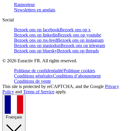
Rapporteur
Newsletters en anglais
Social
Bezoek ons op facebook
Bezoek ons op x
Bezoek ons op linkedin
Bezoek ons op youtube
Bezoek ons op rss-feed
Bezoek ons op instagram
Bezoek ons op mastodon
Bezoek ons op telegram
Bezoek ons op bluesky
Bezoek ons op threads
©
2026
Euractiv FR. All rights reserved.
Politique de confidentialité
Politique cookies
Conditions générales
Conditions d’abonnement
Conditions de vente
This site is protected by reCAPTCHA, and the Google
Privacy
Policy
and
Terms of Service
apply.
Français