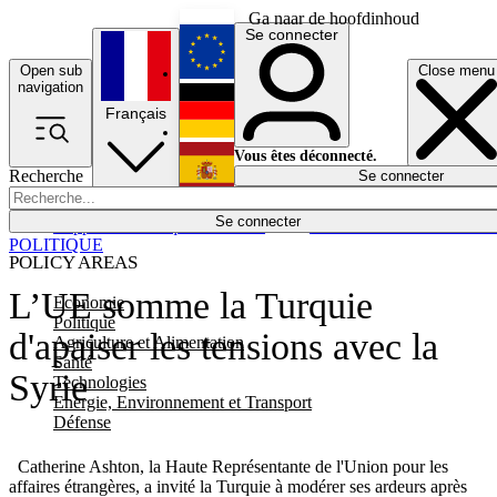
Ga naar de hoofdinhoud
Se connecter
Open sub
Close menu
English
navigation
Français
Deutsch
Vous êtes déconnecté.
Recherche
Se connecter
Español
Lumières éteintes
Se connecter
Rapporteur
Politique
Économie
Newsletters
Evénements
Em
POLITIQUE
POLICY AREAS
L’UE somme la Turquie
Economie
Politique
d'apaiser les tensions avec la
Agriculture et Alimentation
Santé
Syrie
Technologies
Energie, Environnement et Transport
Défense
Catherine Ashton, la Haute Représentante de l'Union pour les
affaires étrangères, a invité la Turquie à modérer ses ardeurs après