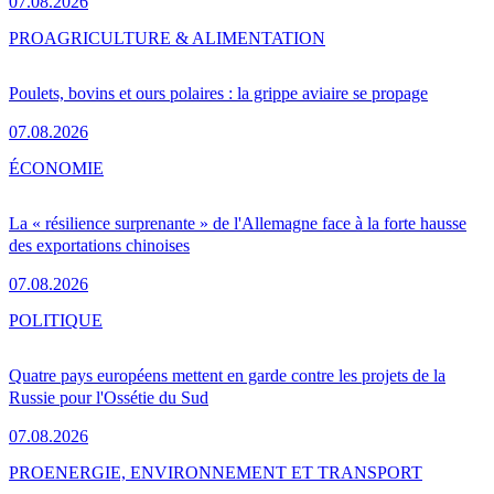
07.08.2026
PRO
AGRICULTURE & ALIMENTATION
Poulets, bovins et ours polaires : la grippe aviaire se propage
07.08.2026
ÉCONOMIE
La « résilience surprenante » de l'Allemagne face à la forte hausse
des exportations chinoises
07.08.2026
POLITIQUE
Quatre pays européens mettent en garde contre les projets de la
Russie pour l'Ossétie du Sud
07.08.2026
PRO
ENERGIE, ENVIRONNEMENT ET TRANSPORT