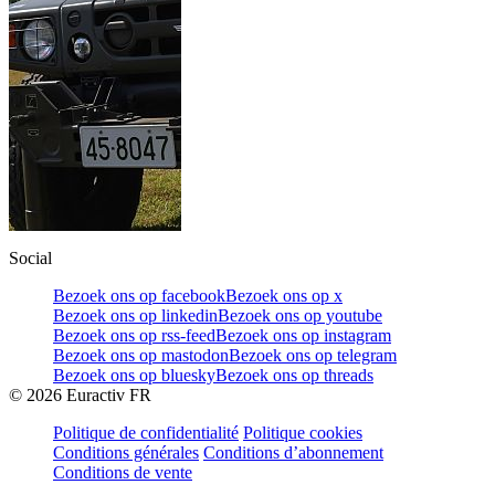
Social
Bezoek ons op facebook
Bezoek ons op x
Bezoek ons op linkedin
Bezoek ons op youtube
Bezoek ons op rss-feed
Bezoek ons op instagram
Bezoek ons op mastodon
Bezoek ons op telegram
Bezoek ons op bluesky
Bezoek ons op threads
©
2026
Euractiv FR
Politique de confidentialité
Politique cookies
Conditions générales
Conditions d’abonnement
Conditions de vente