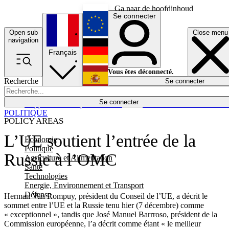
Ga naar de hoofdinhoud
Se connecter
Open sub
Close menu
English
navigation
Français
Deutsch
Vous êtes déconnecté.
Recherche
Se connecter
Español
Lumières éteintes
Se connecter
Rapporteur
Politique
Économie
Newsletters
Evénements
Em
POLITIQUE
POLICY AREAS
L’UE soutient l’entrée de la
Economie
Politique
Russie à l’OMC
Agriculture et Alimentation
Santé
Technologies
Energie, Environnement et Transport
Défense
Herman Van Rompuy, président du Conseil de l’UE, a décrit le
sommet entre l’UE et la Russie tenu hier (7 décembre) comme
« exceptionnel », tandis que José Manuel Barrroso, président de la
Commission européenne, l’a décrit comme étant « le meilleur