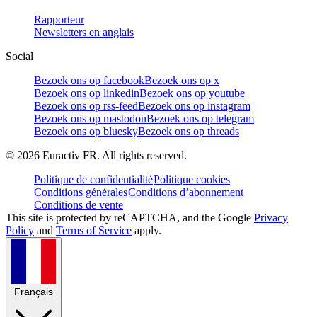
Rapporteur
Newsletters en anglais
Social
Bezoek ons op facebook
Bezoek ons op x
Bezoek ons op linkedin
Bezoek ons op youtube
Bezoek ons op rss-feed
Bezoek ons op instagram
Bezoek ons op mastodon
Bezoek ons op telegram
Bezoek ons op bluesky
Bezoek ons op threads
©
2026
Euractiv FR. All rights reserved.
Politique de confidentialité
Politique cookies
Conditions générales
Conditions d’abonnement
Conditions de vente
This site is protected by reCAPTCHA, and the Google
Privacy
Policy
and
Terms of Service
apply.
Français