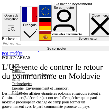
Ga naar de hoofdinhoud
Se connecter
Open sub
Close menu
English
navigation
Français
Deutsch
Vous êtes déconnecté.
Recherche
Se connecter
Español
Lumières éteintes
Se connecter
Rapporteur
Politique
Économie
Newsletters
Evénements
Em
POLITIQUE
POLICY AREAS
L'UE tente de contrer le retour
Economie
Politique
du communisme en Moldavie
Agriculture et Alimentation
Santé
Technologies
Energie, Environnement et Transport
Défense
Les ministres des affaires étrangères polonais et suédois étaient à
Chisinau hier (8 décembre) et ont tenté d'empêcher qu'un parti
moldave proeuropéen change de camp pour former un
gouvernement avec le parti communiste prorusse du pays.