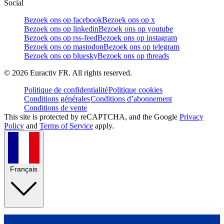
Social
Bezoek ons op facebook
Bezoek ons op x
Bezoek ons op linkedin
Bezoek ons op youtube
Bezoek ons op rss-feed
Bezoek ons op instagram
Bezoek ons op mastodon
Bezoek ons op telegram
Bezoek ons op bluesky
Bezoek ons op threads
©
2026
Euractiv FR. All rights reserved.
Politique de confidentialité
Politique cookies
Conditions générales
Conditions d’abonnement
Conditions de vente
This site is protected by reCAPTCHA, and the Google
Privacy
Policy
and
Terms of Service
apply.
Français