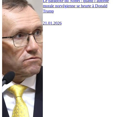
Le paradoxe du Nobel : quand l’autorité
morale norvégienne se heurte à Donald
Trump
21.01.2026