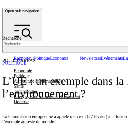
Open sub navigation
Recherche
Rapporteur
Politique
Économie
Newsletters
Evénements
Em
POLICY AREAS
POLITIQUE
Economie
Politique
L’UE : un exemple dans la l
Agriculture et Alimentation
Santé
l’environnement ?
Technologies
Energie, Environnement et Transport
Défense
La Commission européenne a appelé mercredi (27 février) à la fusion de
l’exemple au reste du monde.