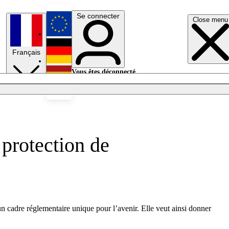
Se connecter
Close menu
English
Français
Deutsch
Vous êtes déconnecté.
Se connecter
Español
Lumières éteintes
 protection de
un cadre réglementaire unique pour l’avenir. Elle veut ainsi donner