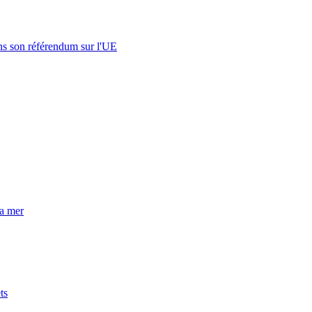
s son référendum sur l'UE
la mer
ts