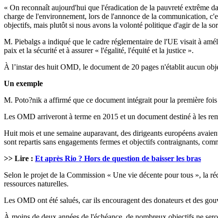
« On reconnaît aujourd'hui que l'éradication de la pauvreté extrême 
charge de l'environnement, lors de l'annonce de la communication, c'est
objectifs, mais plutôt si nous avons la volonté politique d'agir de la sor
M. Piebalgs a indiqué que le cadre réglementaire de l'UE visait à améli
paix et la sécurité et à assurer « l'égalité, l'équité et la justice ».
À l’instar des huit OMD, le document de 20 pages n'établit aucun object
Un exemple
M. Poto?nik a affirmé que ce document intégrait pour la première foi
Les OMD arriveront à terme en 2015 et un document destiné à les rem
Huit mois et une semaine auparavant, des dirigeants européens avaient
sont repartis sans engagements fermes et objectifs contraignants, comme
>> Lire :
Et après Rio ? Hors de question de baisser les bras
Selon le projet de la Commission « Une vie décente pour tous », la ré
ressources naturelles.
Les OMD ont été salués, car ils encouragent des donateurs et des gouve
À moins de deux années de l'échéance, de nombreux objectifs ne seron