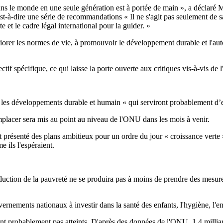
dans le monde en une seule génération est à portée de main », a déclaré
-à-dire une série de recommandations « Il ne s'agit pas seulement de savo
te et le cadre légal international pour la guider. »
orer les normes de vie, à promouvoir le développement durable et l'autor
if spécifique, ce qui laisse la porte ouverte aux critiques vis-à-vis de l
s les développements durable et humain « qui serviront probablement d’
placer sera mis au point au niveau de l'ONU dans les mois à venir.
 présenté des plans ambitieux pour un ordre du jour « croissance verte
 ils l'espéraient.
duction de la pauvreté ne se produira pas à moins de prendre des mesures
rnements nationaux à investir dans la santé des enfants, l'hygiène, l'ens
t probablement pas atteints. D'après des données de l'ONU, 1,4 milliar