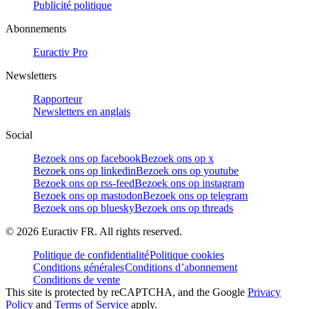
Publicité politique
Abonnements
Euractiv Pro
Newsletters
Rapporteur
Newsletters en anglais
Social
Bezoek ons op facebook
Bezoek ons op x
Bezoek ons op linkedin
Bezoek ons op youtube
Bezoek ons op rss-feed
Bezoek ons op instagram
Bezoek ons op mastodon
Bezoek ons op telegram
Bezoek ons op bluesky
Bezoek ons op threads
©
2026
Euractiv FR. All rights reserved.
Politique de confidentialité
Politique cookies
Conditions générales
Conditions d’abonnement
Conditions de vente
This site is protected by reCAPTCHA, and the Google
Privacy
Policy
and
Terms of Service
apply.