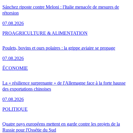
Sánchez riposte contre Meloni : l'Italie menacée de mesures de
rétorsion
07.08.2026
PRO
AGRICULTURE & ALIMENTATION
Poulets, bovins et ours polaires : la grippe aviaire se propage
07.08.2026
ÉCONOMIE
La « résilience surprenante » de l'Allemagne face à la forte hausse
des exportations chinoises
07.08.2026
POLITIQUE
Quatre pays européens mettent en garde contre les projets de la
Russie pour l'Ossétie du Sud