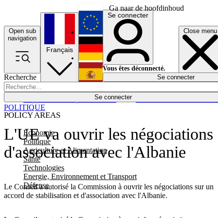
Ga naar de hoofdinhoud
Se connecter
Open sub
Close menu
English
navigation
Français
Deutsch
Vous êtes déconnecté.
Recherche
Se connecter
Español
Lumières éteintes
Se connecter
Rapporteur
Politique
Économie
Newsletters
Evénements
Em
POLITIQUE
POLICY AREAS
L'UE va ouvrir les négociations
Economie
Politique
d'association avec l'Albanie
Agriculture et Alimentation
Santé
Technologies
Energie, Environnement et Transport
Défense
Le Conseil a autorisé la Commission à ouvrir les négociations sur un
accord de stabilisation et d'association avec l'Albanie.