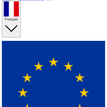
Français