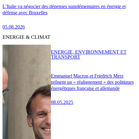
L’Italie va négocier des dépenses supplémentaires en énergie et
défense avec Bruxelles
05.08.2026
ENERGIE & CLIMAT
ENERGIE, ENVIRONNEMENT ET
TRANSPORT
Emmanuel Macron et Friedrich Merz
prônent un « réalignement » des politiques
énergétiques française et allemande
08.05.2025