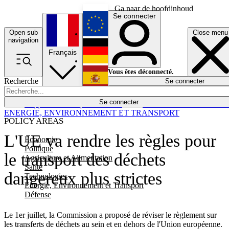
Ga naar de hoofdinhoud
Se connecter
Open sub
Close menu
English
navigation
Français
Deutsch
Vous êtes déconnecté.
Recherche
Se connecter
Español
Lumières éteintes
Se connecter
Rapporteur
Politique
Économie
Newsletters
Evénements
Em
ENERGIE, ENVIRONNEMENT ET TRANSPORT
POLICY AREAS
L'UE va rendre les règles pour
Economie
Politique
le transport des déchets
Agriculture et Alimentation
Santé
dangereux plus strictes
Technologies
Energie, Environnement et Transport
Défense
Le 1er juillet, la Commission a proposé de réviser le règlement sur
les transferts de déchets au sein et en dehors de l'Union européenne.