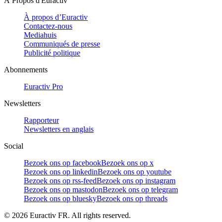
À Propos d'Euractiv
À propos d’Euractiv
Contactez-nous
Mediahuis
Communiqués de presse
Publicité politique
Abonnements
Euractiv Pro
Newsletters
Rapporteur
Newsletters en anglais
Social
Bezoek ons op facebook
Bezoek ons op x
Bezoek ons op linkedin
Bezoek ons op youtube
Bezoek ons op rss-feed
Bezoek ons op instagram
Bezoek ons op mastodon
Bezoek ons op telegram
Bezoek ons op bluesky
Bezoek ons op threads
©
2026
Euractiv FR. All rights reserved.