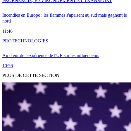
PRO
ENERGIE, ENVIRONNEMENT ET TRANSPORT
Incendies en Europe : les flammes s'apaisent au sud mais gagnent le
nord
11:46
PRO
TECHNOLOGIES
Au cœur de l'expérience de l'UE sur les influenceurs
10:56
PLUS DE CETTE SECTION