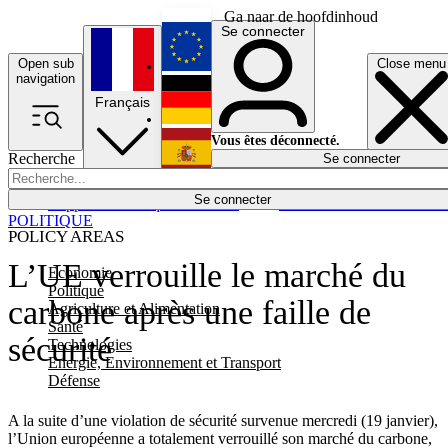
Ga naar de hoofdinhoud
Se connecter
Open sub
Close menu
English
navigation
Français
Deutsch
Vous êtes déconnecté.
Recherche
Se connecter
Español
Lumières éteintes
Se connecter
Rapporteur
Politique
Économie
Newsletters
Evénements
Em
POLITIQUE
POLICY AREAS
L’UE verrouille le marché du
Economie
Politique
carbone après une faille de
Agriculture et Alimentation
Santé
sécurité
Technologies
Energie, Environnement et Transport
Défense
A la suite d’une violation de sécurité survenue mercredi (19 janvier),
l’Union européenne a totalement verrouillé son marché du carbone,