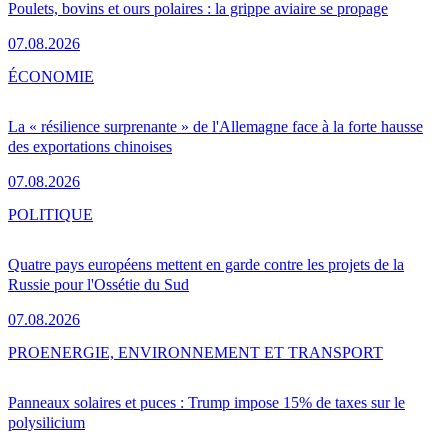
Poulets, bovins et ours polaires : la grippe aviaire se propage
07.08.2026
ÉCONOMIE
La « résilience surprenante » de l'Allemagne face à la forte hausse
des exportations chinoises
07.08.2026
POLITIQUE
Quatre pays européens mettent en garde contre les projets de la
Russie pour l'Ossétie du Sud
07.08.2026
PRO
ENERGIE, ENVIRONNEMENT ET TRANSPORT
Panneaux solaires et puces : Trump impose 15% de taxes sur le
polysilicium