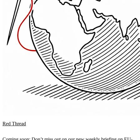
Red Thread
Coming soon: Don’t miss out on our new weekly briefing on EU-