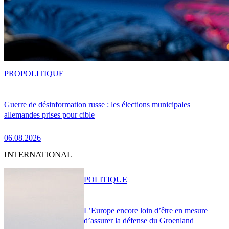
PRO
POLITIQUE
Guerre de désinformation russe : les élections municipales
allemandes prises pour cible
06.08.2026
INTERNATIONAL
POLITIQUE
L’Europe encore loin d’être en mesure
d’assurer la défense du Groenland