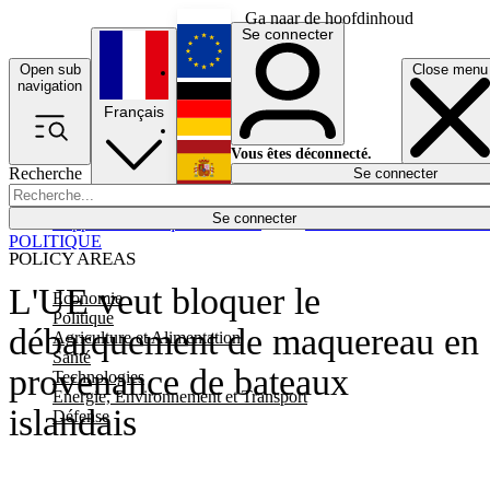
Ga naar de hoofdinhoud
Se connecter
Open sub
Close menu
English
navigation
Français
Deutsch
Vous êtes déconnecté.
Recherche
Se connecter
Español
Lumières éteintes
Se connecter
Rapporteur
Politique
Économie
Newsletters
Evénements
Em
POLITIQUE
POLICY AREAS
L'UE veut bloquer le
Economie
Politique
débarquement de maquereau en
Agriculture et Alimentation
Santé
provenance de bateaux
Technologies
Energie, Environnement et Transport
islandais
Défense