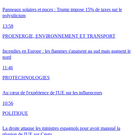
Panneaux solaires et puces : Trump impose 15% de taxes sur le
polysilicium
13:58
PRO
ENERGIE, ENVIRONNEMENT ET TRANSPORT
Incendies en Europe : les flammes s'apaisent au sud mais gagnent le
nord
11:46
PRO
TECHNOLOGIES
Au cœur de l'expérience de l'UE sur les influenceurs
10:56
POLITIQUE
La droite attaque les ministres espagnols pour avoir manqué la
réunion de l'UE sur Ceuta