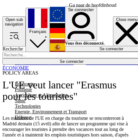
Ga naar de hoofdinhoud
Se connecter
Open sub
Close menu
English
navigation
Français
Deutsch
Vous êtes déconnecté.
Recherche
Se connecter
Español
Lumières éteintes
Se connecter
Rapporteur
Politique
Économie
Newsletters
Evénements
Em
ÉCONOMIE
POLICY AREAS
L'UE veut lancer "Erasmus
Economie
Politique
pour les touristes"
Agriculture et Alimentation
Santé
Technologies
Energie, Environnement et Transport
Défense
Les ministres de l'UE en charge du tourisme se rencontreront à
Madrid demain (15 avril) afin de lancer un programme qui vise à
encourager les touristes à prendre des vacances tout au long de
l'année et à maintenir les emplois touristiques hors saison, d'après