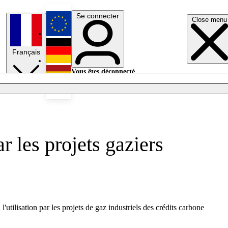
Se connecter
Close menu
English
Français
Deutsch
Vous êtes déconnecté.
Se connecter
Español
Lumières éteintes
r les projets gaziers
tilisation par les projets de gaz industriels des crédits carbone