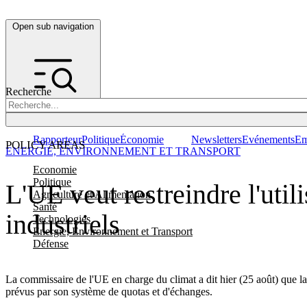
Open sub navigation
Recherche
Rapporteur
Politique
Économie
Newsletters
Evénements
Em
POLICY AREAS
ENERGIE, ENVIRONNEMENT ET TRANSPORT
Economie
Politique
L'UE veut restreindre l'util
Agriculture et Alimentation
Santé
industriels
Technologies
Energie, Environnement et Transport
Défense
La commissaire de l'UE en charge du climat a dit hier (25 août) que la
prévus par son système de quotas et d'échanges.