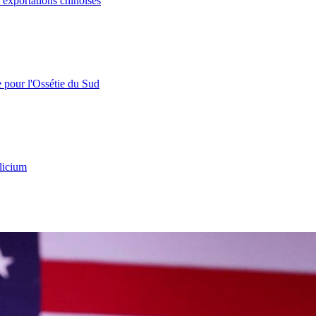
s exportations chinoises
e pour l'Ossétie du Sud
licium