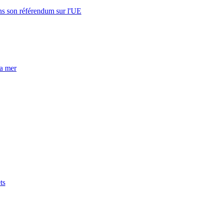
s son référendum sur l'UE
la mer
ts