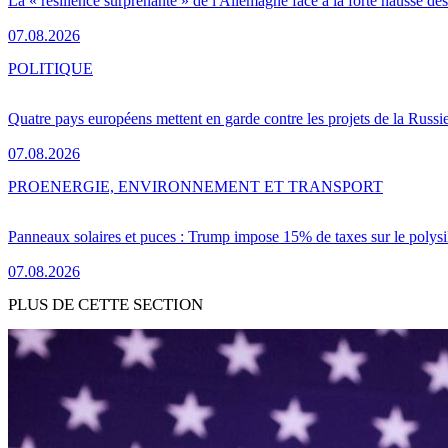
La « résilience surprenante » de l'Allemagne face à la forte hausse de
07.08.2026
POLITIQUE
Quatre pays européens mettent en garde contre les projets de la Russi
07.08.2026
PRO
ENERGIE, ENVIRONNEMENT ET TRANSPORT
Panneaux solaires et puces : Trump impose 15% de taxes sur le polysi
07.08.2026
PLUS DE CETTE SECTION