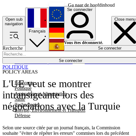
Ga naar de hoofdinhoud
Se connecter
Open sub
Close menu
English
navigation
Français
Deutsch
Vous êtes déconnecté.
Recherche
Se connecter
Español
Lumières éteintes
Se connecter
Rapporteur
Politique
Économie
Newsletters
Evénements
Em
POLITIQUE
POLICY AREAS
L'UE veut se montrer
Economie
Politique
intransigeante lors des
Agriculture et Alimentation
Santé
négociations avec la Turquie
Technologies
Energie, Environnement et Transport
Défense
Selon une source citée par un journal français, la Commission
souhaite "éviter de répéter les erreurs" commises lors du précédent