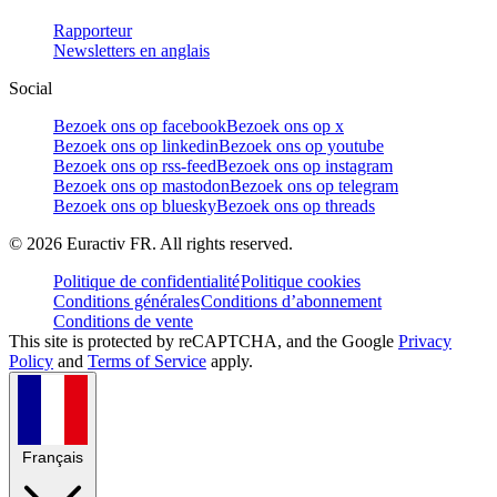
Rapporteur
Newsletters en anglais
Social
Bezoek ons op facebook
Bezoek ons op x
Bezoek ons op linkedin
Bezoek ons op youtube
Bezoek ons op rss-feed
Bezoek ons op instagram
Bezoek ons op mastodon
Bezoek ons op telegram
Bezoek ons op bluesky
Bezoek ons op threads
©
2026
Euractiv FR. All rights reserved.
Politique de confidentialité
Politique cookies
Conditions générales
Conditions d’abonnement
Conditions de vente
This site is protected by reCAPTCHA, and the Google
Privacy
Policy
and
Terms of Service
apply.
Français