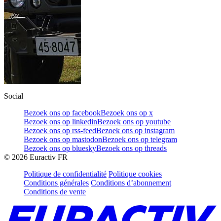
Social
Bezoek ons op facebook
Bezoek ons op x
Bezoek ons op linkedin
Bezoek ons op youtube
Bezoek ons op rss-feed
Bezoek ons op instagram
Bezoek ons op mastodon
Bezoek ons op telegram
Bezoek ons op bluesky
Bezoek ons op threads
©
2026
Euractiv FR
Politique de confidentialité
Politique cookies
Conditions générales
Conditions d’abonnement
Conditions de vente