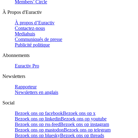
Members’ Circle
À Propos d'Euractiv
À propos d’Euractiv
Contactez-nous
Mediahuis
Communiqués de presse
Publicité politique
Abonnements
Euractiv Pro
Newsletters
Rapporteur
Newsletters en anglais
Social
Bezoek ons op facebook
Bezoek ons op x
Bezoek ons op linkedin
Bezoek ons op youtube
Bezoek ons op rss-feed
Bezoek ons op instagram
Bezoek ons op mastodon
Bezoek ons op telegram
Bezoek ons op bluesky
Bezoek ons op threads