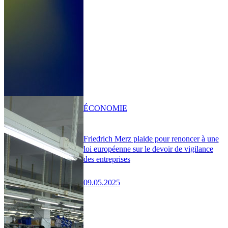
ÉCONOMIE
Friedrich Merz plaide pour renoncer à une
loi européenne sur le devoir de vigilance
des entreprises
09.05.2025