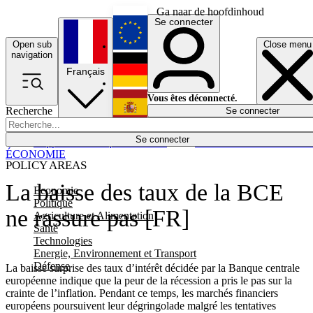
Ga naar de hoofdinhoud
Se connecter
Open sub
Close menu
English
navigation
Français
Deutsch
Vous êtes déconnecté.
Recherche
Se connecter
Español
Lumières éteintes
Se connecter
Rapporteur
Politique
Économie
Newsletters
Evénements
Em
ÉCONOMIE
POLICY AREAS
La baisse des taux de la BCE
Economie
Politique
ne rassure pas [FR]
Agriculture et Alimentation
Santé
Technologies
Energie, Environnement et Transport
Défense
La baisse surprise des taux d’intérêt décidée par la Banque centrale
européenne indique que la peur de la récession a pris le pas sur la
crainte de l’inflation. Pendant ce temps, les marchés financiers
européens poursuivent leur dégringolade malgré les tentatives