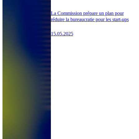
La Commission prépare un plan pour
réduire la bureaucratie pour les start-ups
15.05.2025