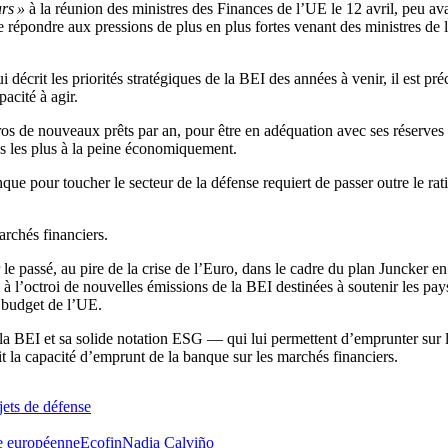
rs »
à la réunion des ministres des Finances de l’UE le 12 avril, peu av
 de répondre aux pressions de plus en plus fortes venant des ministres d
décrit les priorités stratégiques de la BEI des années à venir, il est pr
acité à agir.
s de nouveaux prêts par an, pour être en adéquation avec ses réserves —
s les plus à la peine économiquement.
que pour toucher le secteur de la défense requiert de passer outre le ra
archés financiers.
ar le passé, au pire de la crise de l’Euro, dans le cadre du plan Juncker
 l’octroi de nouvelles émissions de la BEI destinées à soutenir les pays 
e budget de l’UE.
e la BEI et sa solide notation ESG — qui lui permettent d’emprunter sur 
ait la capacité d’emprunt de la banque sur les marchés financiers.
ets de défense
e européenne
Ecofin
Nadia Calviño