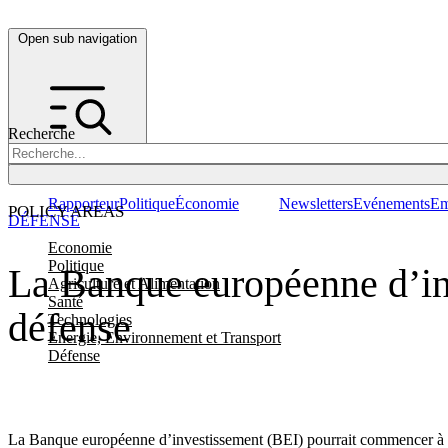
Open sub navigation
Recherche
Rapporteur
Politique
Économie
Newsletters
Evénements
Em
POLICY AREAS
DÉFENSE
Economie
Politique
La Banque européenne d’inve
Agriculture et Alimentation
Santé
défense
Technologies
Energie, Environnement et Transport
Défense
La Banque européenne d’investissement (BEI) pourrait commencer à assou