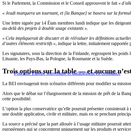
Si le Parlement, la Commission et le Conseil approuvent le fait
« d’al
« Jeudi marquera un tournant, et [la Banque] se basera sur la formul
Une lettre signée par 14 États membres lundi indique que les dirigean
au-delà des projets à double usage existants »
.
« Cela impliquerait de discuter et de réévaluer les définitions actuelles
d’autres éléments restrictifs »
, indique la lettre, initialement rapportée 
Les signataires, sous la direction de la Finlande, regroupent les poids 
Lituanie, les Pays-Bas, la Pologne, la Roumanie et la Suède.
Trois options sur la table — et aucune n’es
Pour une Europe souveraine et durablement en croissance
La BEI envisagerait trois scénarios différents pour modifier sa mission
Alors que le débat sur l’élargissement de la mission de prêt de la Banq
cette possibilité.
L’option la plus conservatrice qu’elle pourrait présenter consisterait à
une double application, civile et militaire, mais en se penchant principa
La source a précisé que la part allouée à l’usage militaire pourrait atte
européennes qui se concentrent uniquement sur les produits et services 