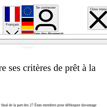
Se connecter
Close menu
English
Français
Deutsch
Vous êtes déconnecté.
Se connecter
Español
Lumières éteintes
ses critères de prêt à la
rt final de la part des 27 États membres pour débloquer davantage