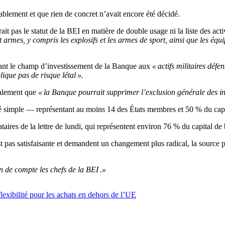
rablement et que rien de concret n’avait encore été décidé.
ait pas le statut de la BEI en matière de double usage ni la liste des acti
t armes, y compris les explosifs et les armes de sport, ainsi que les équ
ssant le champ d’investissement de la Banque aux
« actifs militaires défen
lique pas de risque létal ».
également que
« la Banque pourrait supprimer l’exclusion générale des inf
té simple — représentant au moins 14 des États membres et 50 % du capi
aires de la lettre de lundi, qui représentent environ 76 % du capital de 
st pas satisfaisante et demandent un changement plus radical, la source 
n de compte les chefs de la BEI .»
flexibilité pour les achats en dehors de l’UE