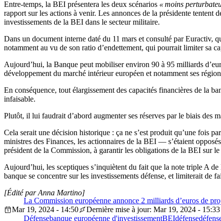
Entre-temps, la BEI présentera les deux scénarios
« moins perturbateu
rapport sur les actions à venir. Les annonces de la présidente tentent
investissements de la BEI dans le secteur militaire.
Dans un document interne daté du 11 mars et consulté par Euractiv, qui 
notamment au vu de son ratio d’endettement, qui pourrait limiter sa cap
Aujourd’hui, la Banque peut mobiliser environ 90 à 95 milliards d’euro
développement du marché intérieur européen et notamment ses région
En conséquence, tout élargissement des capacités financières de la ban
infaisable.
Plutôt, il lui faudrait d’abord augmenter ses réserves par le biais des m
Cela serait une décision historique : ça ne s’est produit qu’une fois p
ministres des Finances, les actionnaires de la BEI — s’étaient opposés à
président de la Commission, à garantir les obligations de la BEI sur l
Aujourd’hui, les sceptiques s’inquiètent du fait que la note triple A d
banque se concentre sur les investissements défense, et limiterait de f
[Édité par Anna Martino]
La Commission européenne annonce 2 milliards d’euros de proj
Mar 19, 2024 - 14:50
Dernière mise à jour: Mar 19, 2024 - 15:33
Défense
banque européenne d'investissement
BEI
défense
défens