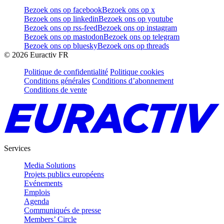
Bezoek ons op facebook
Bezoek ons op x
Bezoek ons op linkedin
Bezoek ons op youtube
Bezoek ons op rss-feed
Bezoek ons op instagram
Bezoek ons op mastodon
Bezoek ons op telegram
Bezoek ons op bluesky
Bezoek ons op threads
©
2026
Euractiv FR
Politique de confidentialité
Politique cookies
Conditions générales
Conditions d’abonnement
Conditions de vente
Services
Media Solutions
Projets publics européens
Evénements
Emplois
Agenda
Communiqués de presse
Members’ Circle