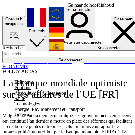
Ga naar de hoofdinhoud
Se connecter
Open sub
Close menu
English
navigation
Français
Deutsch
Vous êtes déconnecté.
Recherche
Se connecter
Español
Lumières éteintes
Se connecter
Rapporteur
Politique
Économie
Newsletters
Evénements
Em
ÉCONOMIE
POLICY AREAS
La Banque mondiale optimiste
Economie
Politique
sur les affaires de l’UE [FR]
Agriculture et Alimentation
Santé
Technologies
Energie, Environnement et Transport
Défense
Malgré le ralentissement économique, les gouvernements européens
ont continué l’an dernier à mettre en place des réformes qui facilitent
la création de petites entreprises, selon un nouveau rapport de
progrès publié aujourd’hui par la Banque mondiale. EURACTIV