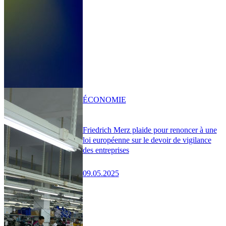
ÉCONOMIE
Friedrich Merz plaide pour renoncer à une
loi européenne sur le devoir de vigilance
des entreprises
09.05.2025